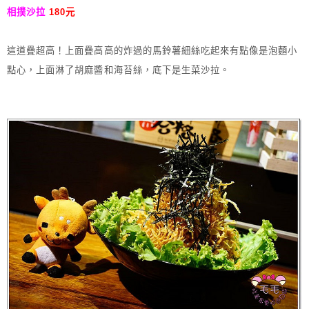
相撲沙拉
 180元
這道疊超高！上面疊高高的炸過的馬鈴薯細絲吃起來有點像是泡麵小
點心，上面淋了胡麻醬和海苔絲，底下是生菜沙拉。