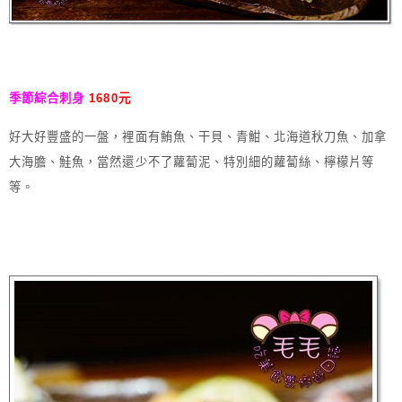
季節綜合刺身 
1680元
好大好豐盛的一盤，裡面有鮪魚、干貝、青魽、北海道秋刀魚、加拿
大海膽、鮭魚，當然還少不了蘿蔔泥、特別細的蘿蔔絲、檸檬片等
等。