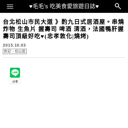
Main Menu
♥毛毛's 吃美食愛旅遊日誌♥
台北松山市民大道 》酌九日式居酒屋。串燒
炸物 生魚片 握壽司 啤酒 清酒，法國鴨肝握
壽司頂級好吃♥(忠孝敦化|燒烤)
2015.10.03
食記 - 松山區