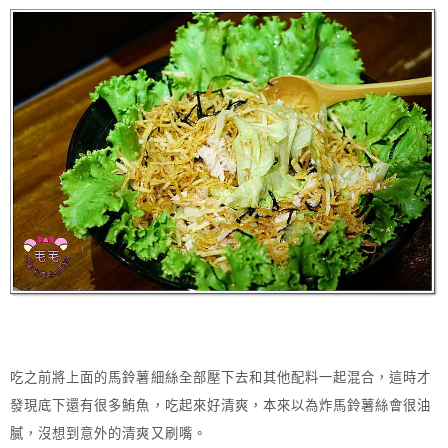
吃之前將上面的馬鈴薯細絲全部壓下去和其他配料一起混合，這時才
發現底下還有很多鮪魚，吃起來好清爽，本來以為炸馬鈴薯絲會很油
膩，沒想到意外的清爽又刷嘴。