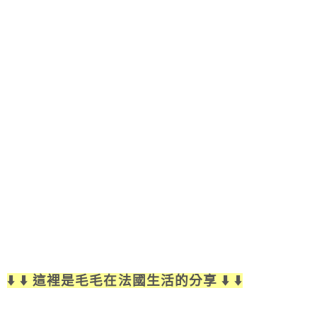
⬇️ ⬇️ 這裡是毛毛在法國生活的分享 ⬇️ ⬇️