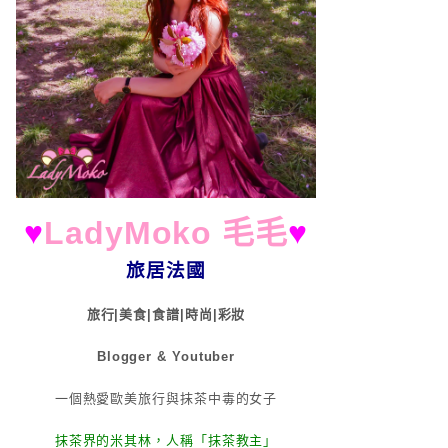
♥
LadyMoko 毛毛
♥
旅居法國
旅行|美食|食譜|時尚|彩妝
Blogger & Youtuber
一個熱愛歐美旅行與抹茶中毒的女子
抹茶界的米其林，人稱「抹茶教主」