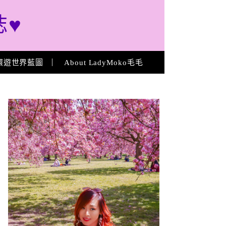
誌♥
環遊世界藍圖
About LadyMoko毛毛
About