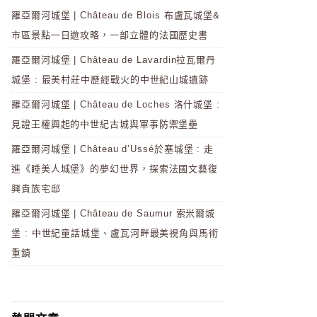
羅亞爾河城堡 | Château de Blois 布盧瓦城堡&
市區景點一日遊攻略，一部立體的法國歷史書
羅亞爾河城堡 | Château de Lavardin拉瓦爾丹
城堡 : 最美村莊中歷經戰火的中世紀山城遺跡
羅亞爾河城堡 | Château de Loches 洛什城堡 :
見證王權興起的中世紀古城與軍事防禦堡壘
羅亞爾河城堡 | Château d’Ussé於塞城堡 : 走
進《睡美人城堡》的夢幻世界，探索法國文藝復
興貴族宅邸
羅亞爾河城堡 | Château de Saumur 索米爾城
堡 : 中世紀童話城堡、盧瓦河畔最美視角與馬術
重鎮