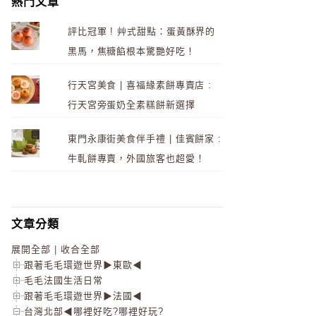
熱門文章
評比冠軍 ! 艸式甜點：蛋黃酥界的
黑馬，焦糖餡根本驚艷好吃！
行天宮美食 | 喜福緣素餅專賣店 :
行天宮旁蛋奶全素糕餅新選擇
東門永康街美食伴手禮 | 佳賓餅家 :
牛軋餅專賣，外國旅客也超愛！
文章分類
展開全部
|
收合全部
跟著毛毛環遊世界▶東歐◀
毛毛法國生活日常
跟著毛毛環遊世界▶法國◀
台灣北部◀哪裡好吃?哪裡好玩?