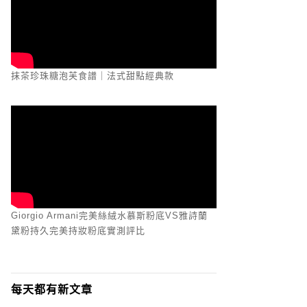
抹茶珍珠糖泡芙食譜｜法式甜點經典款
Giorgio Armani完美絲絨水慕斯粉底VS雅詩蘭
黛粉持久完美持妝粉底實測評比
每天都有新文章