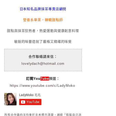
日本知名品牌抹茶專賣店顧問
營養系畢業，轉職甜點師
甜點與抹茶狂熱者，熱愛運動與健康創意料理
敏銳的味蕾造就了嚴格又精確的味覺
合作聯絡請來信：
lovelydach@hotmail.com
訂閱You
Tube
頻道：
https://www.youtube.com/c/LadyMoko
所有合作邀約文均會於文末標示清楚，謝絕「假裝自己消