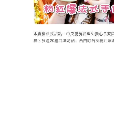
販賣機法式甜點，中央廚房管理免擔心食安
擇，多達20種口味奶酪，西門町商圈粉紅爆