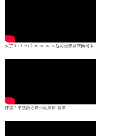
東京No.1 Mr.Cheesecake起司蛋糕食譜簡易版
抹爆！半熟融心抹茶乳酪塔 食譜