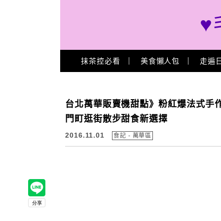
♥
Main Menu
抹茶控必看
美食懶人包
走遍
台北萬華販賣機甜點》粉紅爆法式手作
門町逛街散步甜食新選擇
2016.11.01
食記 - 萬華區