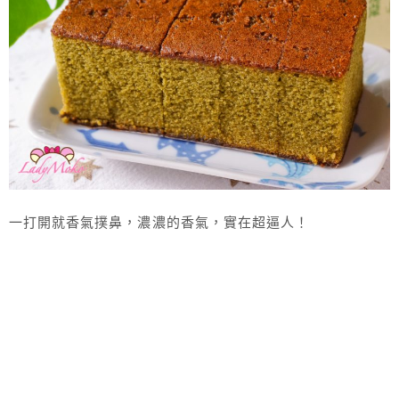
一打開就香氣撲鼻，濃濃的香氣，實在超逼人！