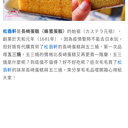
松翁軒
是
長崎蛋糕（蜂蜜蛋糕）
的始祖（カステラ元祖），
創業於天和元年（1681年），因為疫情暫時不能去日本玩，
但好險有代購買到了
松翁軒
的長崎蛋糕與五三燒，第一次品
嚐
五三燒
，五三燒的價格比長崎蛋糕又再更貴一階層，五三
燒是什麼呢？到底值不值得？好不好吃呢？這次毛毛買了
松
翁軒
的抹茶長崎蛋糕與五三燒，來分享毛毛品嚐開箱心得給
大家！