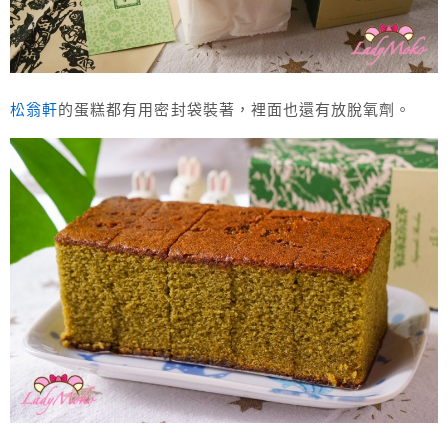
松翁軒
的蛋糕都有用密封袋裝著，裡面也還有放脫氧劑。