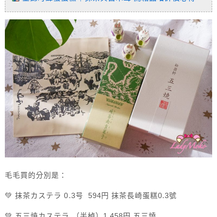
毛毛買的分別是：
💚 抹茶カステラ 0.3号 594円 抹茶長崎蛋糕0.3號
💚 五三焼カステラ （半棹）1,458円 五三燒