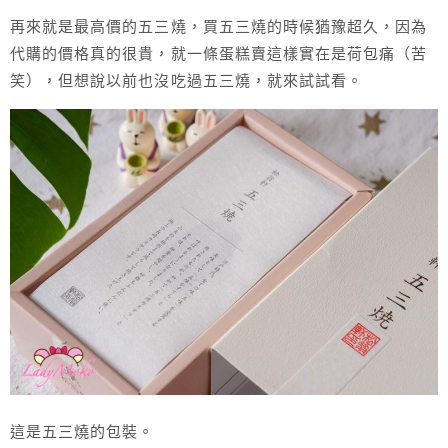
再來就是最高價的五三燒，買五三燒的時候猶豫超久，因為
代購的價格真的很貴，就一條蛋糕賣這樣實在是荷包痛（苦
笑），但想說以前也沒吃過五三燒，就來試試看。
這是五三燒的包裝。