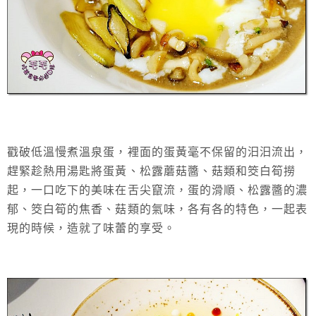
戳破低溫慢煮溫泉蛋，裡面的蛋黃毫不保留的汩汩流出，
趕緊趁熱用湯匙將蛋黃、松露蘑菇醬、菇類和筊白筍撈
起，一口吃下的美味在舌尖竄流，蛋的滑順、松露醬的濃
郁、筊白筍的焦香、菇類的氣味，各有各的特色，一起表
現的時候，造就了味蕾的享受。