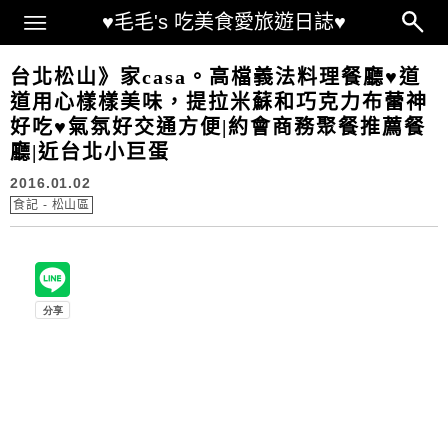
Main Menu
♥毛毛's 吃美食愛旅遊日誌♥
台北松山》家casa。高檔義法料理餐廳♥道
道用心樣樣美味，提拉米蘇和巧克力布蕾神
好吃♥氣氛好交通方便|約會商務聚餐推薦餐
廳|近台北小巨蛋
2016.01.02
食記 - 松山區