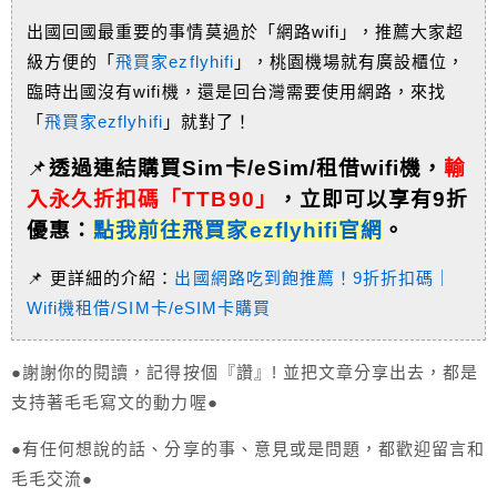
出國回國最重要的事情莫過於「網路wifi」，推薦大家超
級方便的「
飛買家ezflyhifi
」，桃園機場就有廣設櫃位，
臨時出國沒有wifi機，還是回台灣需要使用網路，來找
「
飛買家ezflyhifi
」就對了！
📌
透過連結購買Sim卡/eSim/租借wifi機，
輸
入永久折扣碼「TTB90」
，
立即可以享有9折
優惠：
點我前往飛買家ezflyhifi官網
。
📌 更詳細的介紹：
出國網路吃到飽推薦！9折折扣碼｜
Wifi機租借/SIM卡/eSIM卡購買
●謝謝你的閱讀，記得按個『讚』! 並把文章分享出去，都是
支持著毛毛寫文的動力喔●
●有任何想說的話、分享的事、意見或是問題，都歡迎留言和
毛毛交流●