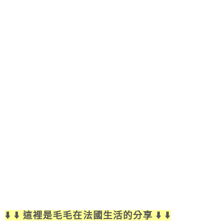
⬇️ ⬇️ 這裡是毛毛在法國生活的分享 ⬇️ ⬇️