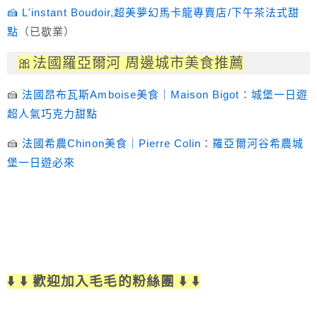
🍰 L'instant Boudoir,超美夢幻馬卡龍專賣店/下午茶法式甜
點
（已歇業）
🎀法國羅亞爾河 周邊城市美食推薦
🍰
法國
昂布瓦斯
Amboise美食｜
Maison Bigot：
城堡一日遊
超人氣巧克力甜點
🍰
法國希農Chinon美食｜Pierre Colin：羅亞爾河谷希農城
堡一日遊必來
⬇️ ⬇️ 歡迎加入毛毛的粉絲團 ⬇️ ⬇️