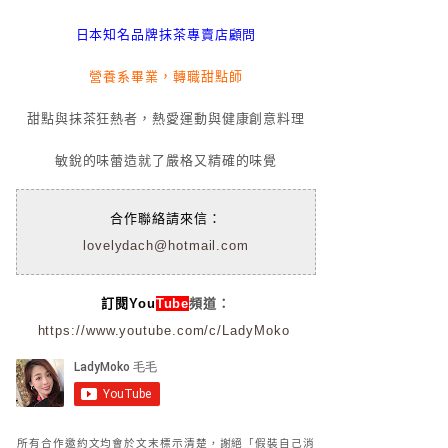
日本知名品牌抹茶專賣店顧問
營養系畢業，轉職甜點師
甜點與抹茶狂熱者，熱愛運動與健康創意料理
敏銳的味蕾造就了嚴格又精確的味覺
合作聯絡請來信：
lovelydach@hotmail.com
訂閱You
Tube
頻道：
https://www.youtube.com/c/LadyMoko
所有合作邀約文均會於文末標示清楚，謝絕「假裝自己消