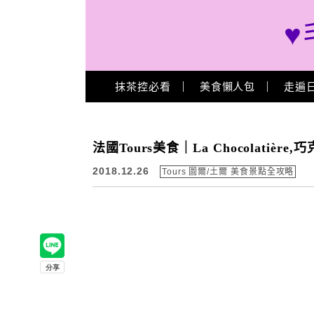
♥
Main Menu
抹茶控必看
美食懶人包
走遍
法國Tours美食｜La Chocolatière,
2018.12.26
Tours 圖爾/土爾 美食景點全攻略