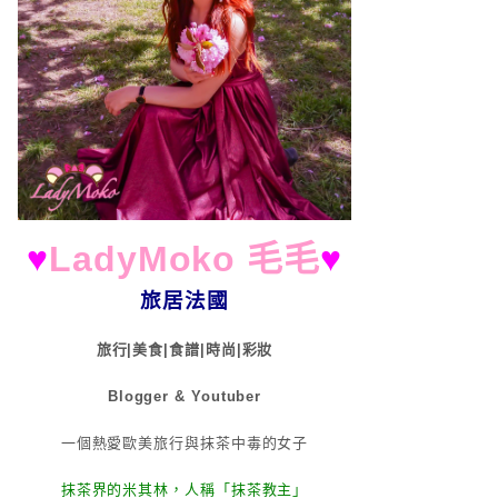
♥
LadyMoko 毛毛
♥
旅居法國
旅行|美食|食譜|時尚|彩妝
Blogger & Youtuber
一個熱愛歐美旅行與抹茶中毒的女子
抹茶界的米其林，人稱「抹茶教主」