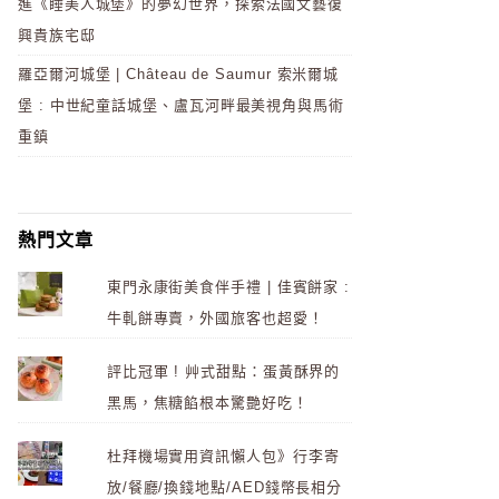
進《睡美人城堡》的夢幻世界，探索法國文藝復
興貴族宅邸
羅亞爾河城堡 | Château de Saumur 索米爾城
堡 : 中世紀童話城堡、盧瓦河畔最美視角與馬術
重鎮
熱門文章
東門永康街美食伴手禮 | 佳賓餅家 :
牛軋餅專賣，外國旅客也超愛！
評比冠軍 ! 艸式甜點：蛋黃酥界的
黑馬，焦糖餡根本驚艷好吃！
杜拜機場實用資訊懶人包》行李寄
放/餐廳/換錢地點/AED錢幣長相分