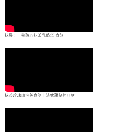
抹爆！半熟融心抹茶乳酪塔 食譜
抹茶珍珠糖泡芙食譜｜法式甜點經典款