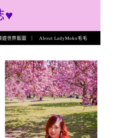
誌♥
環遊世界藍圖
About LadyMoko毛毛
About