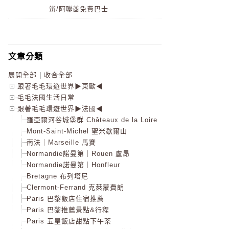
辨/阿聯酋免費巴士
文章分類
展開全部
|
收合全部
跟著毛毛環遊世界▶東歐◀
毛毛法國生活日常
跟著毛毛環遊世界▶法國◀
羅亞爾河谷城堡群 Châteaux de la Loire
Mont-Saint-Michel 聖米歇爾山
南法｜Marseille 馬賽
Normandie諾曼第｜Rouen 盧昂
Normandie諾曼第｜Honfleur
Bretagne 布列塔尼
Clermont-Ferrand 克萊蒙費朗
Paris 巴黎飯店住宿推薦
Paris 巴黎推薦景點&行程
Paris 五星飯店甜點下午茶