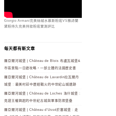
Giorgio Armani完美絲絨水慕斯粉底VS雅詩蘭
黛粉持久完美持妝粉底實測評比
每天都有新文章
羅亞爾河城堡 | Château de Blois 布盧瓦城堡&
市區景點一日遊攻略，一部立體的法國歷史書
羅亞爾河城堡 | Château de Lavardin拉瓦爾丹
城堡 : 最美村莊中歷經戰火的中世紀山城遺跡
羅亞爾河城堡 | Château de Loches 洛什城堡 :
見證王權興起的中世紀古城與軍事防禦堡壘
羅亞爾河城堡 | Château d’Ussé於塞城堡 : 走