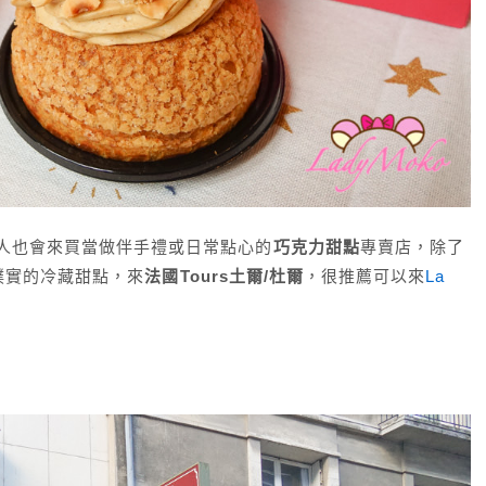
當地人也會來買當做伴手禮或日常點心的
巧克力甜點
專賣店，除了
樸實的冷藏甜點，來
法國Tours土爾/杜爾
，很推薦可以來
La