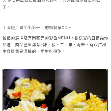
3. 想吃甚麼就在後面打勾即可，只有飯和沙拉是填數
字。
上圖照片是毛毛第一回的點餐單XD。
餐點的選擇沒有閃亮亮的彩色MENU，很樸實的直接讓你
點選，肉品甚麼都有~雞、豬
、
牛
、
羊
、
海鮮，有沙拉和
主食這倒是滿棒的，絕對吃得飽。