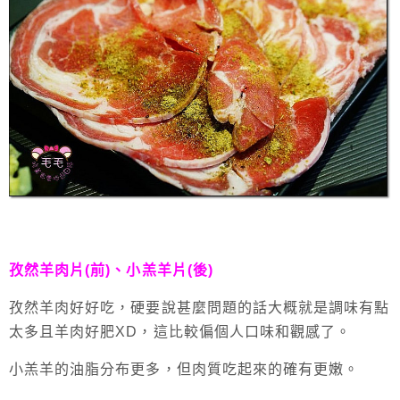
孜然羊肉片(前)、小羔羊片(後)
孜然羊肉好好吃，硬要說甚麼問題的話大概就是調味有點
太多且羊肉好肥XD，這比較偏個人口味和觀感了。
小羔羊的油脂分布更多，但肉質吃起來的確有更嫩。