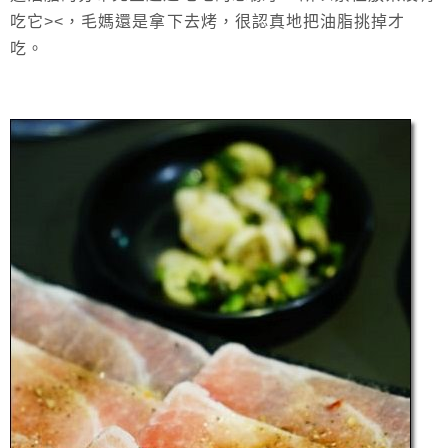
吃它><，毛媽還是拿下去烤，很認真地把油脂挑掉才
吃。