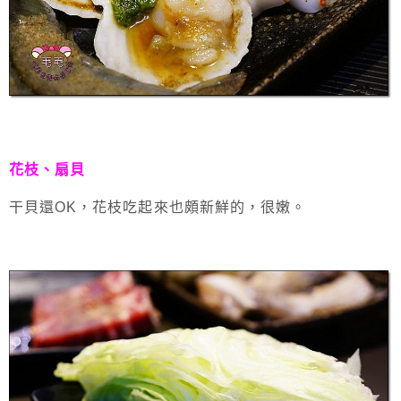
花枝、
扇貝
干貝還OK，花枝吃起來也頗新鮮的，很嫩。