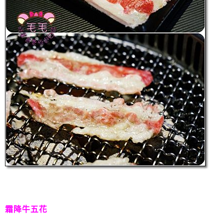
霜降牛五花