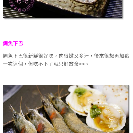
鯛魚下巴
鯛魚下巴很新鮮很好吃，肉很嫩又多汁，後來很想再加點
一次這個，但吃不下了就只好放棄><。