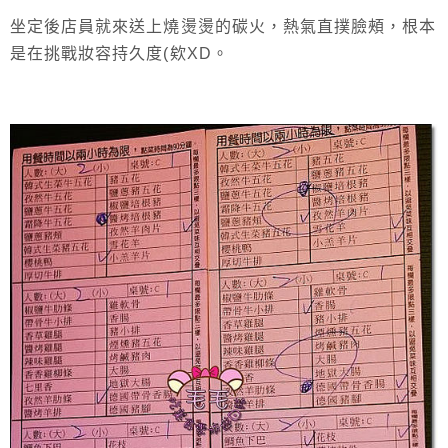
坐定後店員就來送上燒燙燙的碳火，熱氣直撲臉頰，根本
是在挑戰妝容持久度(欸XD。