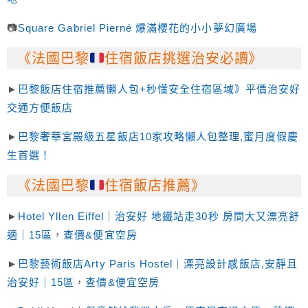
📷
Square Gabriel Pierné 爆滿櫻花的小小夢幻廣場
《法國巴黎
住宿飯店挑選治安必讀》
►
巴黎飯店住宿推薦懶人包+秒懂安全住宿區域》平價治安好
交通方便飯店
►
巴黎奢華宮殿級五星飯店10家攻略懶人包整理,蜜月度假慶
生首選！
《法國巴黎
住宿飯店推薦》
►
Hotel Yllen Eiffel｜治安好 地鐵站走30秒 房間大又漂亮舒
適｜15區
，
查價&便宜空房
►
巴黎藝術飯店Arty Paris Hostel｜漂亮設計感飯店,安靜且
治安好｜15區
，
查價&便宜空房