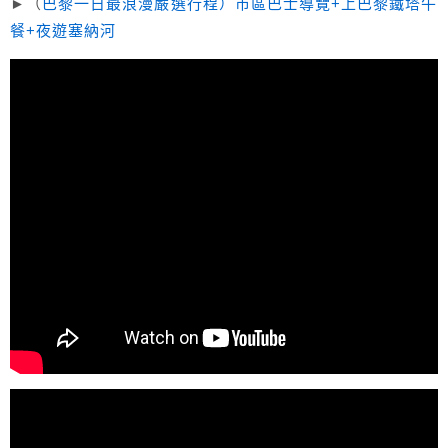
►（
巴黎一日最浪漫嚴選行程）市區巴士導覽+上巴黎鐵塔午
餐+夜遊塞納河