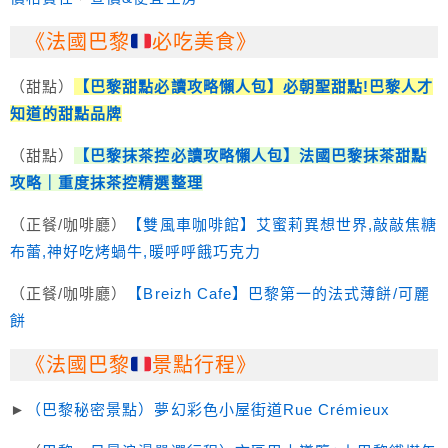
《法國巴黎
必吃美食》
（甜點）
【巴黎甜點必讀攻略懶人包
】必朝聖甜點!巴黎人才
知道的甜點品牌
（甜點）
【巴黎抹茶控必讀攻略懶人包】法國巴黎抹茶甜點
攻略｜重度抹茶控精選整理
（正餐/咖啡廳）
【
雙風車咖啡館
】艾蜜莉異想世界,敲敲焦糖
布蕾,神好吃烤蝸牛,暖呼呼餓巧克力
（正餐/咖啡廳）
【
Breizh Cafe
】巴黎第一的法式薄餅/可麗
餅
《法國巴黎
景點行程》
►
（巴黎秘密景點）夢幻彩色小屋街道Rue Crémieux