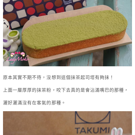
原本其實不期不待，沒想到這個抹茶起司塔有夠抹！
上面一層厚厚的抹茶粉，咬下去真的是會沾滿嘴巴的那種，
灑好灑滿沒有在客氣的那種。