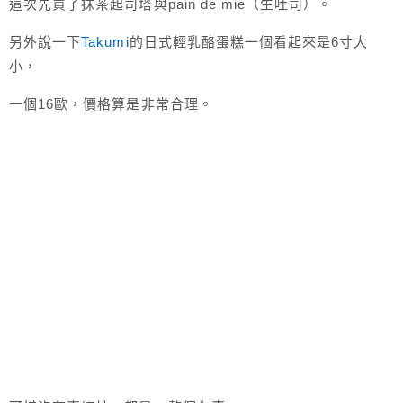
這次先買了抹茶起司塔與pain de mie（生吐司）。
另外說一下
Takumi
的日式輕乳酪蛋糕一個看起來是6寸大
小，
一個16歐，價格算是非常合理。