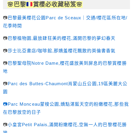
🌸
巴黎
賞櫻必收藏秘笈
🌸
📷
巴黎最美櫻花公園Parc de Sceaux｜交通/櫻花區所在地/
花季時間
📷
巴黎植物園,最放肆狂美的櫻花,滿開巴黎的夢幻春天
📷
莎士比亞書店/咖啡館,那嬌羞櫻花飄散的英倫書香氣
📷
巴黎聖母院Notre Dame,櫻花盛放美到屏息的巴黎賞櫻勝
地
📷
Parc des Buttes-Chaumont肖蒙山丘公園,19區美麗大公
園
📷Parc Monceau蒙梭公園,嬌點湛藍天空的粉嫩櫻花,那些我
在巴黎放空的日子
📷
小皇宮Petit Palais,滿開粉嫩櫻花,空無一人的巴黎櫻花勝
地