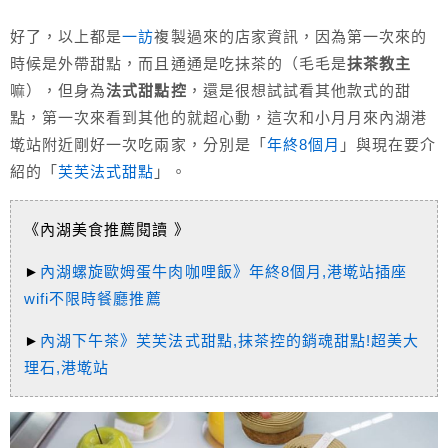
好了，以上都是
一訪
複製過來的店家資訊，因為第一次來的
時候是外帶甜點，而且通通是吃抹茶的（毛毛是
抹茶教主
嘛），但身為
法式甜點控
，還是很想試試看其他款式的甜
點，第一次來看到其他的就超心動，這次和小月月來內湖港
墘站附近剛好一次吃兩家，分別是「
年終8個月
」與現在要介
紹的「
芙芙法式甜點
」。
《內湖美食推薦閱讀 》
►
內湖螺旋歐姆蛋牛肉咖哩飯》年終8個月,港墘站插座
wifi不限時餐廳推薦
►
內湖下午茶》芙芙法式甜點,抹茶控的銷魂甜點!超美大
理石,港墘站