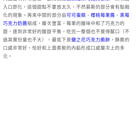
入口即化，這個甜點不要放太久，不然慕斯的部分會有點融
化的現象。再來中間的部分由
可可蛋糕
、
櫻桃莓果醬
、
黑莓
巧克力奶醬
組成，層次豐富，莓果的酸味中和了巧克力的
甜，達到非常好的酸甜平衡，吃完一整個也不覺得膩口（不
過其實份量也不大），最底下是
鹽之花巧克力脆餅
，酥脆的
口感非常好，恰好和上面柔軟的內餡形成口感層次上的多
元。