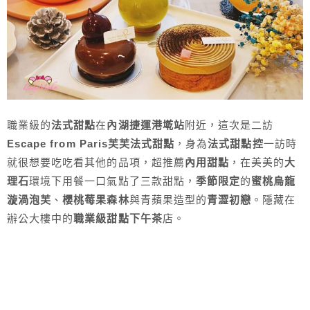
職業級的
法式甜點
在
內湖捷運港墘站
附近，這次是二訪
Escape from Paris芙芙法式甜點
，身為
法式甜點控
一訪時
就很想要吃吃看其他的品項，超推薦
內用甜點
，在美美的
大
理石
環境下用餐一口氣點了三款甜點，
季節限定
的
蜜桃烏龍
漩渦泡芙
、
櫻桃莓果森林
與青蘋果造型的
青澀初戀
。隱藏在
辦公大樓中的
職業級甜點下午茶
店。