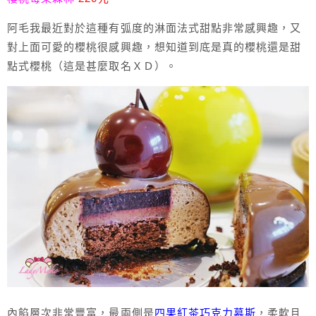
阿毛我最近對於這種有弧度的淋面法式甜點非常感興趣，又
對上面可愛的櫻桃很感興趣，想知道到底是真的櫻桃還是甜
點式櫻桃（這是甚麼取名ＸＤ）。
內餡層次非常豐富，最兩側是
四果紅茶巧克力慕斯
，柔軟且