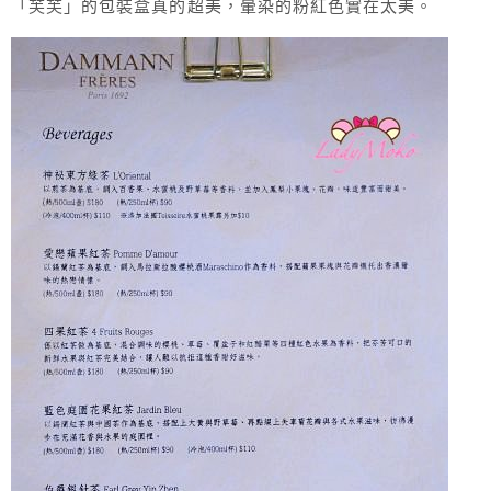
「芙芙」的包裝盒真的超美，暈染的粉紅色實在太美。