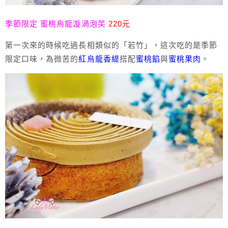
季節限定 蜜桃烏龍漩渦泡芙
220元
第一次來的時候吃過長相類似的「若竹」，這次吃的是季節
限定口味，為微苦的
紅烏龍香緹
搭配
蜜桃餡
與
蜜桃果肉
。