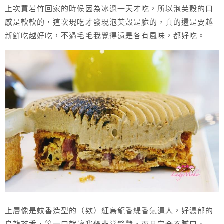
上次買若竹回家的時候因為冰過一天才吃，所以泡芙殼的口
感是軟軟的，這次現吃才發現泡芙殼是脆的，真的還是要越
新鮮吃越好吃，不過毛毛我覺得還是各有風味，都好吃。
上層像是蚊香造型的（欸）紅烏龍香緹香氣逼人，好濃郁的