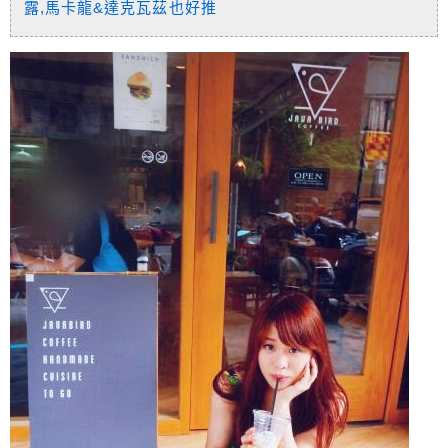
露,馬卡龍&達克瓦茲也好推