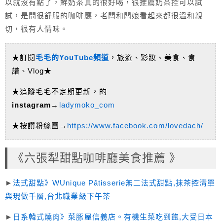
以就沒有點了，鮮奶茶真的很好喝，很推薦奶茶控可以試
試，是間很舒服的咖啡廳，老闆和闆娘看起來都很溫和親
切，很有人情味。
★訂閱
毛毛的YouTube頻道
，旅遊、彩妝、美食、食
譜、Vlog★
★追蹤毛毛不定期更新，的
instagram
→
ladymoko_com
★按讚粉絲團→
https://www.facebook.com/lovedach/
《六張犁甜點咖啡廳美食推薦 》
►
法式甜點》WUnique Pâtisserie無二法式甜點,抹茶控清單
與現做千層,台北職業級下午茶
►
日系韓式燒肉》菜豚屋信義店。有機生菜吃到飽,大受日本