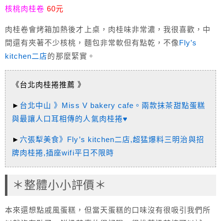
核桃肉桂卷
60元
肉桂卷會烤箱加熱後才上桌，肉桂味非常濃，我很喜歡，中
間還有夾著不少核桃，麵包非常軟但有點乾，不像
Fly’s
kitchen二店
的那麼緊實。
《台北肉桂捲推薦 》
►
台北中山 》Miss V bakery cafe。兩款抹茶甜點蛋糕
與最讓人口耳相傳的人氣肉桂捲♥
►
六張犁美食》Fly’s kitchen二店,超猛爆料三明治與招
牌肉桂捲,插座wifi平日不限時
＊整體小小評價＊
本來還想點戚風蛋糕，但當天蛋糕的口味沒有很吸引我們所