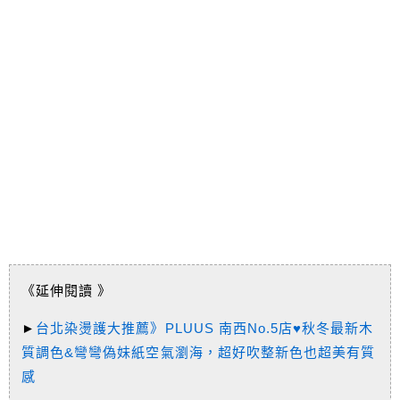
《延伸閱讀 》
►
台北染燙護大推薦》PLUUS 南西No.5店♥秋冬最新木
質調色&彎彎偽妹紙空氣瀏海，超好吹整新色也超美有質
感