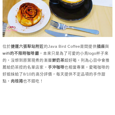
位於
捷運六張犁站附近
的Java Bird Coffee是間提供
插座
與
wifi的不限時咖啡廳
，本來只是為了可愛的小鳥logo杯子來
的，沒想到原葉現煮的漸層
鮮奶茶
超好喝，列為心目中會推
薦給奶茶控的名單店家，
手沖咖啡
也相當專業，愛喝咖啡的
好姐妹給了8/10的高分評價，每天提供不定品項的手作甜
點，
肉桂捲
也不錯吃！