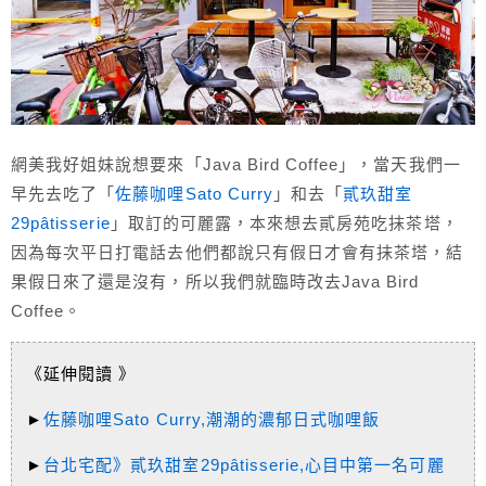
網美我好姐妹說想要來「Java Bird Coffee」，當天我們一
早先去吃了「
佐藤咖哩Sato Curry
」和去「
貳玖甜室
29pâtisserie
」取訂的可麗露，本來想去貳房苑吃抹茶塔，
因為每次平日打電話去他們都說只有假日才會有抹茶塔，結
果假日來了還是沒有，所以我們就臨時改去Java Bird
Coffee。
《延伸閱讀 》
►
佐藤咖哩Sato Curry,潮潮的濃郁日式咖哩飯
►
台北宅配》貳玖甜室29pâtisserie,心目中第一名可麗