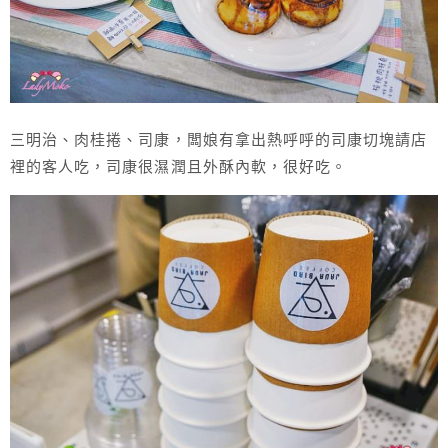
三明治、肉桂捲、司康，闆娘有拿出熱呼呼的司康切塊請店
裡的客人吃，司康很濕潤且外酥內軟，很好吃。