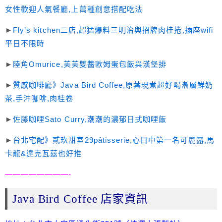
女性歡迎人氣餐廳,上萬種創意搭配吃法
►
Fly’s kitchen二店,超猛爆料三明治與招牌肉桂捲,插座wifi
平日不限時
►
陸角Omurice,美美雙醬歐姆蛋包飯與漢堡排
►
質感咖啡廳》Java Bird Coffee,原葉現煮超好喝漸層鮮奶
茶,手沖咖啡,肉桂卷
►
佐藤咖哩Sato Curry,潮潮的濃郁日式咖哩飯
►
台北宅配》貳玖甜室29pâtisserie,心目中第一名可麗露,馬
卡龍&達克瓦茲也好推
————————-
Java Bird Coffee 店家資訊