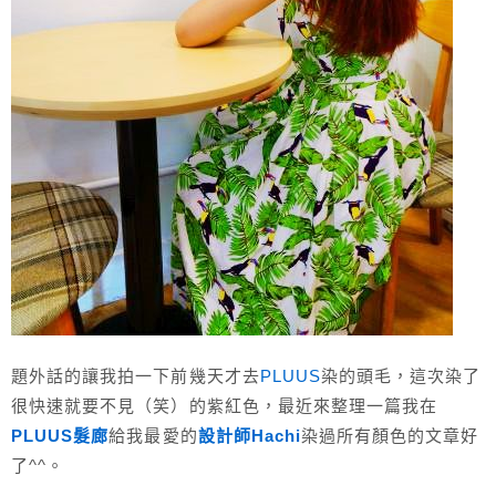
題外話的讓我拍一下前幾天才去
PLUUS
染的頭毛，這次染了
很快速就要不見（笑）的紫紅色，最近來整理一篇我在
PLUUS髮廊
給我最愛的
設計師Hachi
染過所有顏色的文章好
了^^。