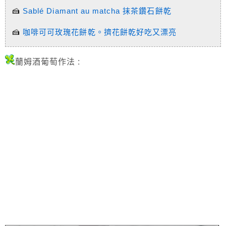
🍰
Sablé Diamant au matcha 抹茶鑽石餅乾
🍰
咖啡可可玫瑰花餅乾。擠花餅乾好吃又漂亮
蘭姆酒葡萄
作法 :