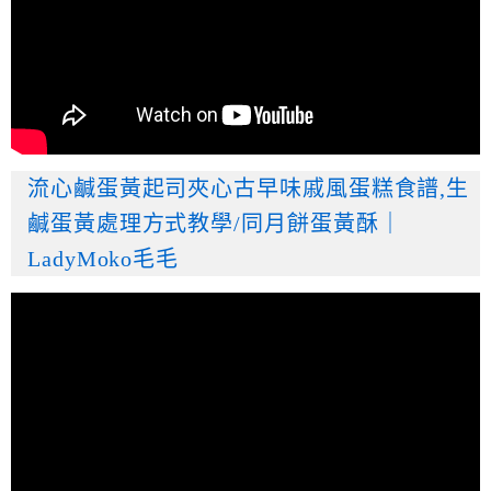
流心鹹蛋黃起司夾心古早味戚風蛋糕食譜,生
鹹蛋黃處理方式教學/同月餅蛋黃酥｜
LadyMoko毛毛