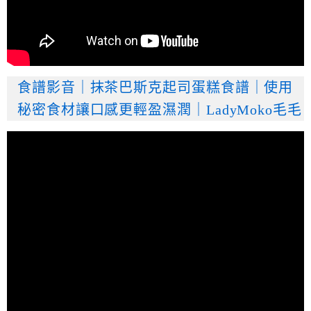
食譜影音｜抹茶巴斯克起司蛋糕食譜｜使用
秘密食材讓口感更輕盈濕潤｜LadyMoko毛毛