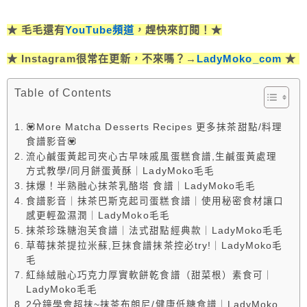
★ 毛毛還有
YouTube頻道
，趕快來訂閱！★
★ Instagram很常在更新，不來嗎？→
LadyMoko_com
★
Table of Contents
💟More Matcha Desserts Recipes 更多抹茶甜點/料理
食譜影音💟
流心鹹蛋黃起司夾心古早味戚風蛋糕食譜,生鹹蛋黃處理
方式教學/同月餅蛋黃酥｜LadyMoko毛毛
抹爆！半熟融心抹茶乳酪塔 食譜｜LadyMoko毛毛
食譜影音｜抹茶巴斯克起司蛋糕食譜｜使用秘密食材讓口
感更輕盈濕潤｜LadyMoko毛毛
抹茶珍珠糖泡芙食譜｜法式甜點經典款｜LadyMoko毛毛
草莓抹茶提拉米蘇,巨抹食譜抹茶控必try!｜LadyMoko毛
毛
紅絲絨融心巧克力厚實軟餅乾食譜（甜菜根）素食可｜
LadyMoko毛毛
2分鐘學會超抹~抹茶布朗尼/健康低糖食譜｜LadyMoko