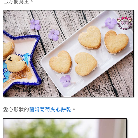
己方便為主。
愛心形狀的
蘭姆葡萄夾心餅乾
。