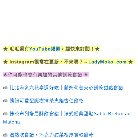
★ 毛毛還有
YouTube頻道
，趕快來訂閱！★
★ Instagram很常在更新，不來嗎？→
LadyMoko_com
★
🌟你可能也會有興趣的其他餅乾食譜 🌟
🍰
比北海道六花亭還好吃｜蘭姆葡萄夾心餅乾甜點食譜
🍰
繽紛可愛聖誕樹抹茶夾餡杏仁餅乾
🍰
抹茶布列塔尼酥餅食譜｜法式經典甜點Sablé Breton au
Matcha
🍰
溫熱吃食譜，巧克力甜菜根厚實軟餅乾