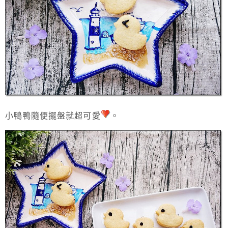
小鴨鴨隨便擺盤就超可愛
。