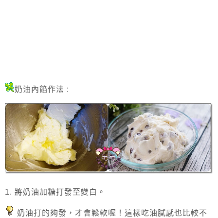
奶油內餡
作法 :
1. 將奶油加糖打發至變白。
奶油打的夠發，才會鬆軟喔！這樣吃油膩感也比較不