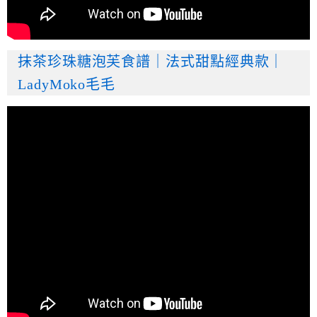
抹茶珍珠糖泡芙食譜｜法式甜點經典款｜
LadyMoko毛毛