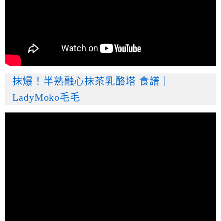
抹爆！半熟融心抹茶乳酪塔 食譜｜
LadyMoko毛毛