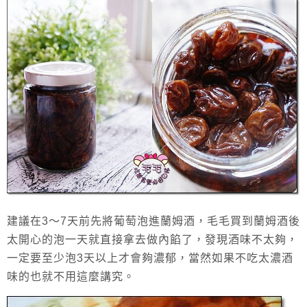
建議在3～7天前先將葡萄泡進蘭姆酒，毛毛買到
蘭姆酒後
太開心的泡一天就直接拿去做內餡了，發現酒味不太夠，
一定要至少泡3天以上才會夠濃郁，當然如果不吃太濃酒
味的也就不用這麼講究。