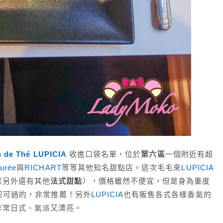
 de Thé LUPICIA
收進口袋名單，位於
第六區
一個附近有超
urée
與
RICHART
等等其他知名甜點店。這次毛毛來
LUPICIA
（另外還有其他
法式甜點
），價格雖然不便宜，但是身為重度
認可過的，非常推薦！另外
LUPICIA
也有販售各式各樣香氣的
非常日式、氣派又漂亮。