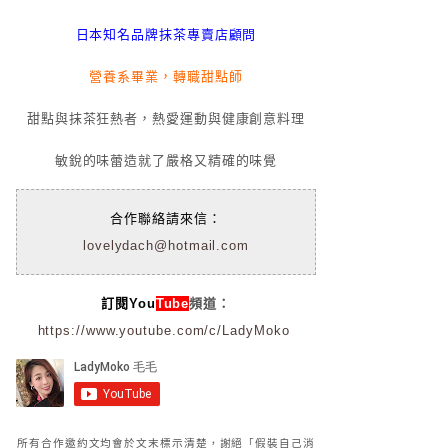
日本知名品牌抹茶專賣店顧問
營養系畢業，轉職甜點師
甜點與抹茶狂熱者，熱愛運動與健康創意料理
敏銳的味蕾造就了嚴格又精確的味覺
合作聯絡請來信：
lovelydach@hotmail.com
訂閱You
Tube
頻道：
https://www.youtube.com/c/LadyMoko
所有合作邀約文均會於文末標示清楚，謝絕「假裝自己消