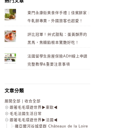
熱門文章
東門永康街美食伴手禮 | 佳賓餅家 :
牛軋餅專賣，外國旅客也超愛！
評比冠軍 ! 艸式甜點：蛋黃酥界的
黑馬，焦糖餡根本驚艷好吃！
法國留學生房屋保險ADH線上申請
完整教學&重要注意事項
文章分類
展開全部
|
收合全部
跟著毛毛環遊世界▶東歐◀
毛毛法國生活日常
跟著毛毛環遊世界▶法國◀
羅亞爾河谷城堡群 Châteaux de la Loire