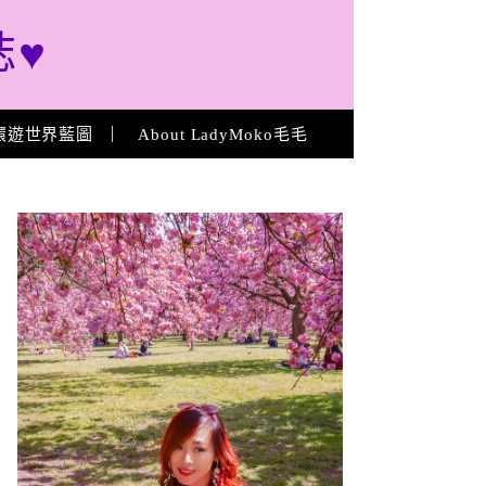
誌♥
環遊世界藍圖
About LadyMoko毛毛
About