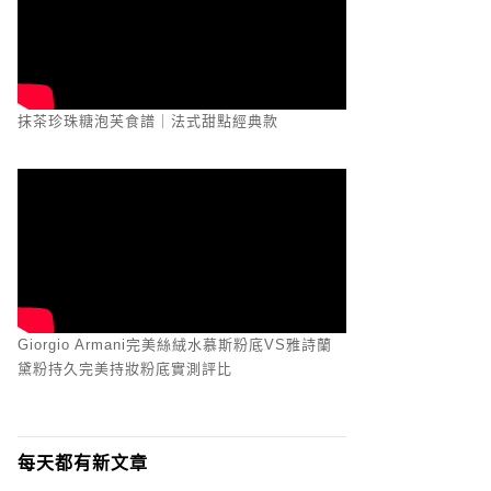
抹茶珍珠糖泡芙食譜｜法式甜點經典款
Giorgio Armani完美絲絨水慕斯粉底VS雅詩蘭
黛粉持久完美持妝粉底實測評比
每天都有新文章