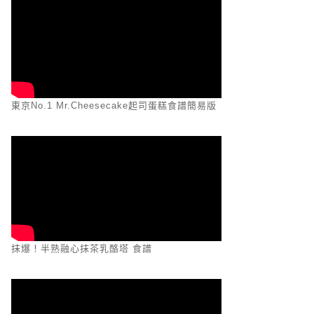
東京No.1 Mr.Cheesecake起司蛋糕食譜簡易版
抹爆！半熟融心抹茶乳酪塔 食譜