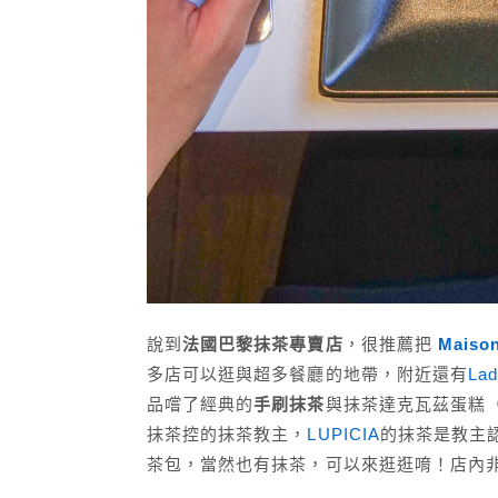
說到
法國巴黎抹茶專賣店
，很推薦把
Maison
多店可以逛與超多餐廳的地帶，附近還有
Lad
品嚐了經典的
手刷抹茶
與抹茶達克瓦茲蛋糕
抹茶控的抹茶教主，
LUPICIA
的抹茶是教主
茶包，當然也有抹茶，可以來逛逛唷！店內