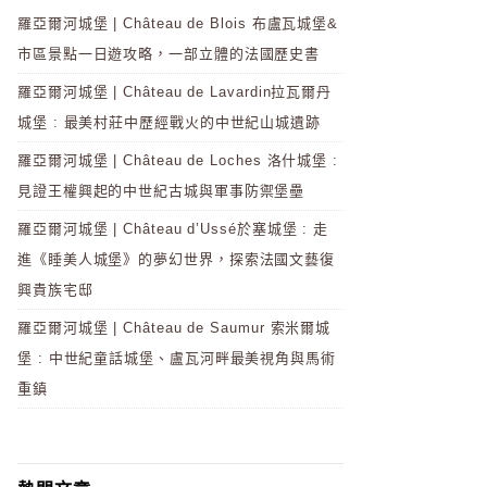
羅亞爾河城堡 | Château de Blois 布盧瓦城堡&
市區景點一日遊攻略，一部立體的法國歷史書
羅亞爾河城堡 | Château de Lavardin拉瓦爾丹
城堡 : 最美村莊中歷經戰火的中世紀山城遺跡
羅亞爾河城堡 | Château de Loches 洛什城堡 :
見證王權興起的中世紀古城與軍事防禦堡壘
羅亞爾河城堡 | Château d’Ussé於塞城堡 : 走
進《睡美人城堡》的夢幻世界，探索法國文藝復
興貴族宅邸
羅亞爾河城堡 | Château de Saumur 索米爾城
堡 : 中世紀童話城堡、盧瓦河畔最美視角與馬術
重鎮