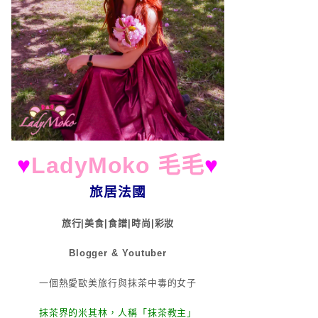
♥
LadyMoko 毛毛
♥
旅居法國
旅行|美食|食譜|時尚|彩妝
Blogger & Youtuber
一個熱愛歐美旅行與抹茶中毒的女子
抹茶界的米其林，人稱「抹茶教主」