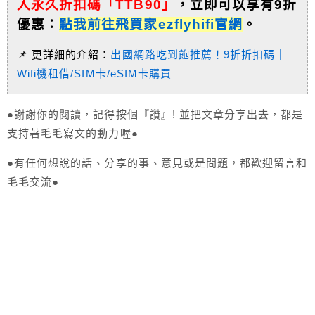
入永久折扣碼「TTB90」
，
立即可以享有9折
優惠：
點我前往飛買家ezflyhifi官網
。
📌 更詳細的介紹：
出國網路吃到飽推薦！9折折扣碼｜
Wifi機租借/SIM卡/eSIM卡購買
●謝謝你的閱讀，記得按個『讚』! 並把文章分享出去，都是
支持著毛毛寫文的動力喔●
●有任何想說的話、分享的事、意見或是問題，都歡迎留言和
毛毛交流●