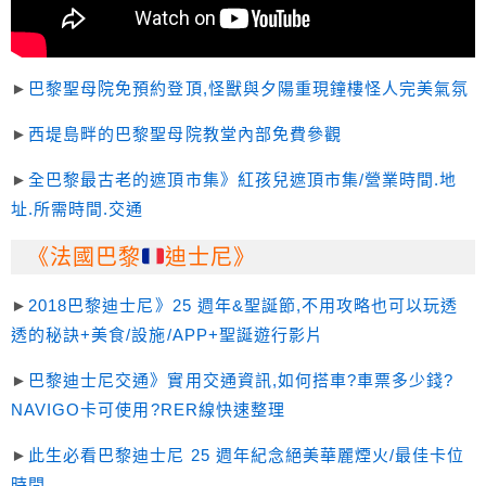
►
巴黎聖母院免預約登頂,怪獸與夕陽重現鐘樓怪人完美氣氛
►
西堤島畔的巴黎聖母院教堂內部免費參觀
►
全巴黎最古老的遮頂市集》紅孩兒遮頂市集/營業時間.地
址.所需時間.交通
《法國巴黎
迪士尼》
►
2018巴黎迪士尼》25 週年&聖誕節,不用攻略也可以玩透
透的秘訣+美食/設施/APP+聖誕遊行影片
►
巴黎迪士尼交通》實用交通資訊,如何搭車?車票多少錢?
NAVIGO卡可使用?RER線快速整理
►
此生必看巴黎迪士尼 25 週年紀念絕美華麗煙火/最佳卡位
時間