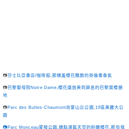
📷
莎士比亞書店/咖啡館,那嬌羞櫻花飄散的英倫書香氣
📷
巴黎聖母院Notre Dame,櫻花盛放美到屏息的巴黎賞櫻勝
地
📷
Parc des Buttes-Chaumont肖蒙山丘公園,19區美麗大公
園
📷Parc Monceau蒙梭公園,嬌點湛藍天空的粉嫩櫻花,那些我