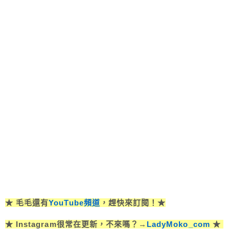
★ 毛毛還有
YouTube頻道
，趕快來訂閱！★
★ Instagram很常在更新，不來嗎？→
LadyMoko_com
★