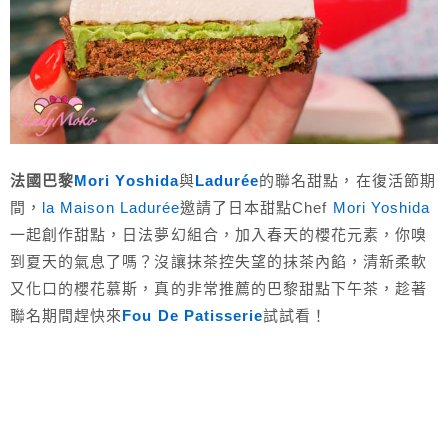
法國巴黎
Mori Yoshida
與
Ladurée
的聯名甜點，在復活節期
間，
la Maison Ladurée
邀請了日本甜點Chef
Mori Yoshida
一起創作甜點，日法夢幻組合，加入春天的櫻花元素，你嗅
到夏天的氣息了嗎？沒讓抹茶控失望的抹茶內餡，清新柔軟
又化口的櫻花慕斯，真的非常推薦的巴黎甜點下午茶，趁著
聯名期間趕快來
Fou De Patisserie
試試看！