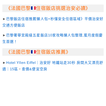
《法國巴黎
住宿飯店挑選治安必讀》
►
巴黎飯店住宿推薦懶人包+秒懂安全住宿區域》平價治安好
交通方便飯店
►
巴黎奢華宮殿級五星飯店10家攻略懶人包整理,蜜月度假慶
生首選！
《法國巴黎
住宿飯店推薦》
►
Hotel Yllen Eiffel｜治安好 地鐵站走30秒 房間大又漂亮舒
適｜15區
，
查價&便宜空房