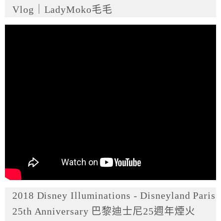
Vlog｜LadyMoko毛毛
2018 Disney Illuminations - Disneyland Paris
25th Anniversary 巴黎迪士尼25週年煙火