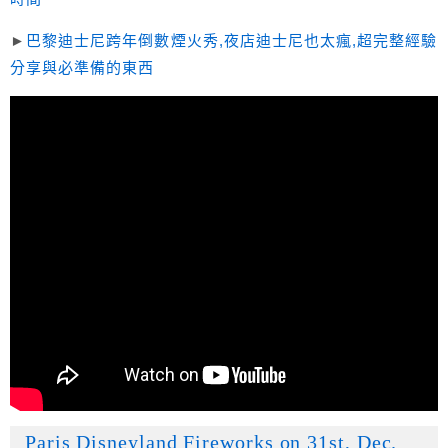
►
巴黎迪士尼跨年倒數煙火秀,夜店迪士尼也太瘋,超完整經驗
分享與必準備的東西
Paris Disneyland Fireworks on 31st, Dec.