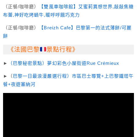
（正餐/咖啡廳）
【
雙風車咖啡館
】艾蜜莉異想世界,敲敲焦糖
布蕾,神好吃烤蝸牛,暖呼呼餓巧克力
（正餐/咖啡廳）
【
Breizh Cafe
】巴黎第一的法式薄餅/可麗
餅
《法國巴黎
景點行程》
►
（巴黎秘密景點）夢幻彩色小屋街道Rue Crémieux
►（
巴黎一日最浪漫嚴選行程）市區巴士導覽+上巴黎鐵塔午
餐+夜遊塞納河