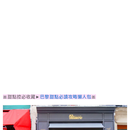
🎀甜點控必收藏►
巴黎甜點必讀攻略懶人包
🎀