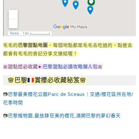
毛毛的
巴黎甜點地圖
，每個地點都是毛毛去吃過的，點進去
都會有毛毛的食記分享文連結喔！
🎀甜點控必收藏►
巴黎甜點必讀攻略懶人包
🎀
🌸
巴黎
賞櫻必收藏秘笈
🌸
📷
巴黎最美櫻花公園Parc de Sceaux｜交通/櫻花區所在地/
花季時間
📷
巴黎植物園,最放肆狂美的櫻花,滿開巴黎的夢幻春天