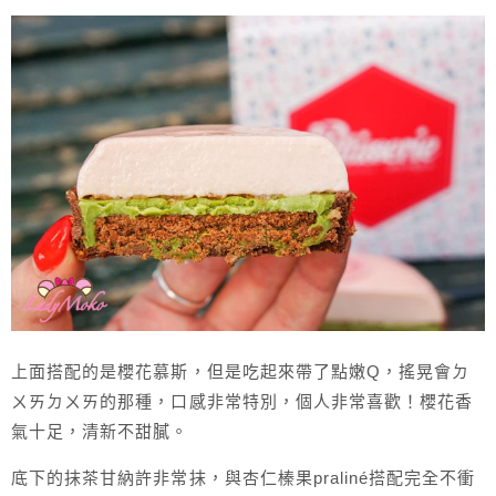
上面搭配的是櫻花慕斯，但是吃起來帶了點嫩Q，搖晃會ㄉ
ㄨㄞㄉㄨㄞ的那種，口感非常特別，個人非常喜歡！櫻花香
氣十足，清新不甜膩。
底下的抹茶甘納許非常抹，與杏仁榛果praliné搭配完全不衝