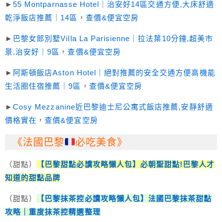
►
55 Montparnasse Hotel｜治安好14區交通方便,大床舒適
乾淨飯店推薦｜14區
，
查價&便宜空房
►
巴黎女郎別墅Villa La Parisienne｜拉法葉10分鐘,超美市
景,治安好｜9區
，
查價&便宜空房
►
阿斯頓飯店Aston Hotel｜絕對推薦的安全交通方便高機能
生活圈住宿推薦｜9區
，
查價&便宜空房
►
Cosy Mezzanine近巴黎迪士尼公寓式飯店推薦,安靜舒適
價格實在
，
查價&便宜空房
《法國巴黎
必吃美食》
（甜點）
【巴黎甜點必讀攻略懶人包
】必朝聖甜點!巴黎人才
知道的甜點品牌
（甜點）
【巴黎抹茶控必讀攻略懶人包】法國巴黎抹茶甜點
攻略｜重度抹茶控精選整理