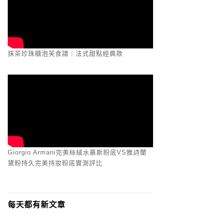
抹茶珍珠糖泡芙食譜｜法式甜點經典款
Giorgio Armani完美絲絨水慕斯粉底VS雅詩蘭
黛粉持久完美持妝粉底實測評比
每天都有新文章