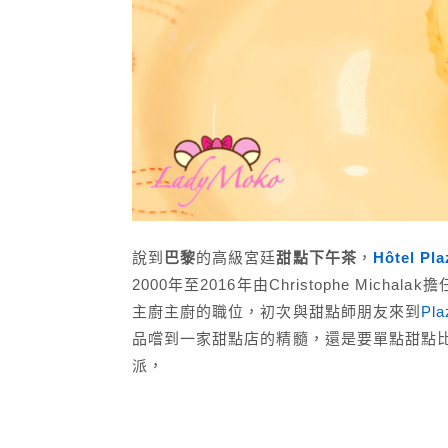
說到
巴黎
的高級宮廷
甜點下午茶
，
Hôtel P
2000年至2016年由Christophe Mich
主廚主廚的職位，初次與甜點師朋友來到
Pla
品嚐到一家甜點店的精髓，還是要單點甜點
派，