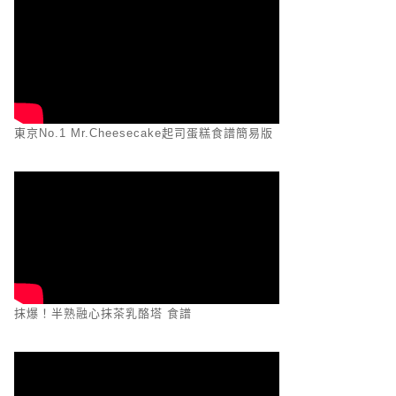
東京No.1 Mr.Cheesecake起司蛋糕食譜簡易版
抹爆！半熟融心抹茶乳酪塔 食譜