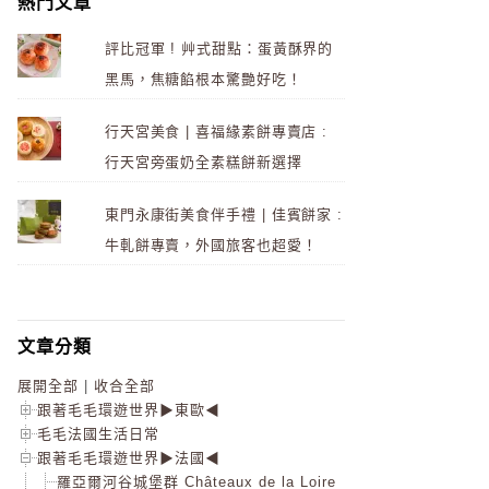
熱門文章
評比冠軍 ! 艸式甜點：蛋黃酥界的
黑馬，焦糖餡根本驚艷好吃！
行天宮美食 | 喜福緣素餅專賣店 :
行天宮旁蛋奶全素糕餅新選擇
東門永康街美食伴手禮 | 佳賓餅家 :
牛軋餅專賣，外國旅客也超愛！
文章分類
展開全部
|
收合全部
跟著毛毛環遊世界▶東歐◀
毛毛法國生活日常
跟著毛毛環遊世界▶法國◀
羅亞爾河谷城堡群 Châteaux de la Loire