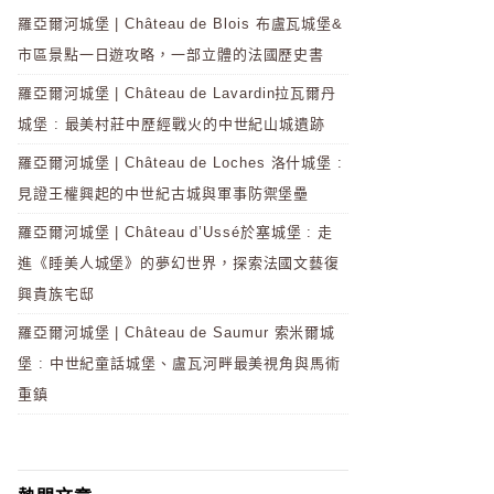
羅亞爾河城堡 | Château de Blois 布盧瓦城堡&
市區景點一日遊攻略，一部立體的法國歷史書
羅亞爾河城堡 | Château de Lavardin拉瓦爾丹
城堡 : 最美村莊中歷經戰火的中世紀山城遺跡
羅亞爾河城堡 | Château de Loches 洛什城堡 :
見證王權興起的中世紀古城與軍事防禦堡壘
羅亞爾河城堡 | Château d’Ussé於塞城堡 : 走
進《睡美人城堡》的夢幻世界，探索法國文藝復
興貴族宅邸
羅亞爾河城堡 | Château de Saumur 索米爾城
堡 : 中世紀童話城堡、盧瓦河畔最美視角與馬術
重鎮