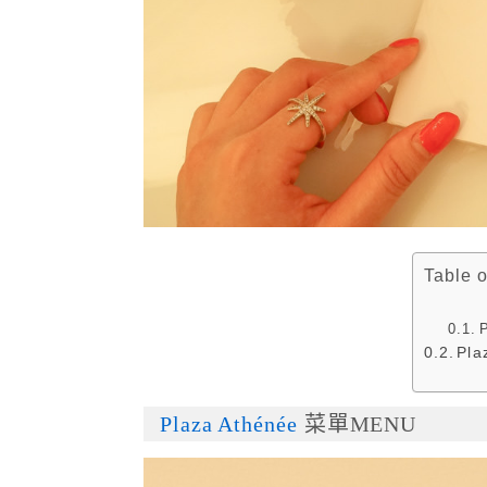
Table 
Pl
Plaza Athénée
菜單MENU