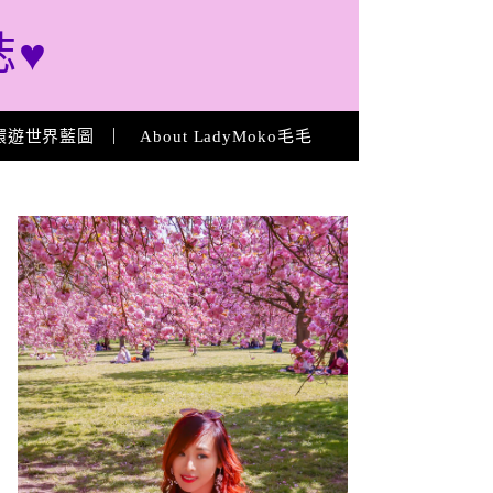
誌♥
環遊世界藍圖
About LadyMoko毛毛
About