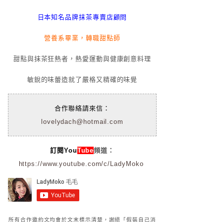
日本知名品牌抹茶專賣店顧問
營養系畢業，轉職甜點師
甜點與抹茶狂熱者，熱愛運動與健康創意料理
敏銳的味蕾造就了嚴格又精確的味覺
合作聯絡請來信：
lovelydach@hotmail.com
訂閱You
Tube
頻道：
https://www.youtube.com/c/LadyMoko
所有合作邀約文均會於文末標示清楚，謝絕「假裝自己消