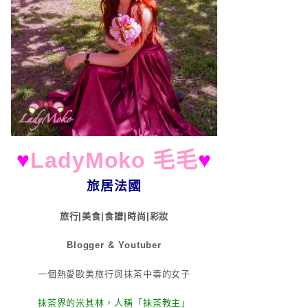
♥
LadyMoko 毛毛
♥
旅居法國
旅行|美食|食譜|時尚|彩妝
Blogger & Youtuber
一個熱愛歐美旅行與抹茶中毒的女子
抹茶界的米其林，人稱「抹茶教主」