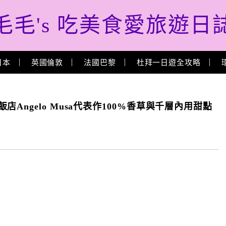
毛毛's 吃美食愛旅遊日
日本
英國倫敦
法國巴黎
杜拜一日遊全攻略
,五星飯店Angelo Musa代表作100%香草與千層內用甜點