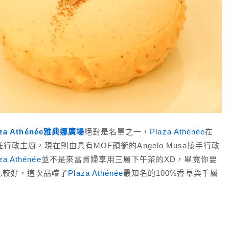
laza Athénée雅典娜廣場
絕對是名單之一，
Plaza Athénée
在
alak擔任行政主廚，現在則由具有MOF頭銜的Angelo Musa接手行政
za Athénée
並不是來當貴婦享用三層下午茶的XD，畢竟你要
比較好，這次品嚐了
Plaza Athénée
最知名的100%香草與千層