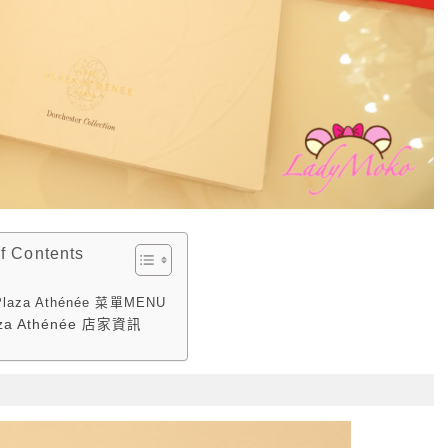
of Contents
Plaza Athénée 菜單MENU
aza Athénée 店家資訊