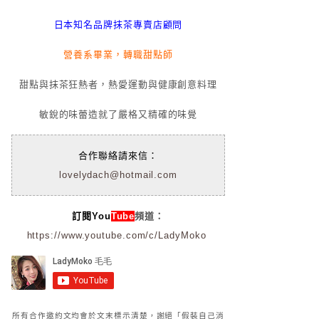
日本知名品牌抹茶專賣店顧問
營養系畢業，轉職甜點師
甜點與抹茶狂熱者，熱愛運動與健康創意料理
敏銳的味蕾造就了嚴格又精確的味覺
合作聯絡請來信：
lovelydach@hotmail.com
訂閱You
Tube
頻道：
https://www.youtube.com/c/LadyMoko
所有合作邀約文均會於文末標示清楚，謝絕「假裝自己消