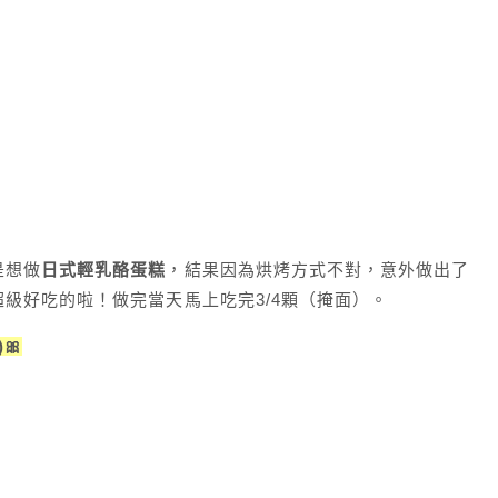
是想做
日式輕乳酪蛋糕
，結果因為烘烤方式不對，意外做出了
超級好吃的啦！做完當天馬上吃完3/4顆（掩面）。
)🎀