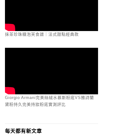
抹茶珍珠糖泡芙食譜｜法式甜點經典款
Giorgio Armani完美絲絨水慕斯粉底VS雅詩蘭
黛粉持久完美持妝粉底實測評比
每天都有新文章