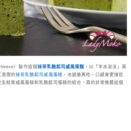
 cheese）製作這個
抹茶乳酪起司戚風蛋糕
，以「半水浴法」蒸
又濕潤的
抹茶乳酪起司戚風蛋糕
，冰過後再吃，口感會更接近
完全就是戚風蛋糕和乳酪起司蛋糕的結合，真的非常推薦這個