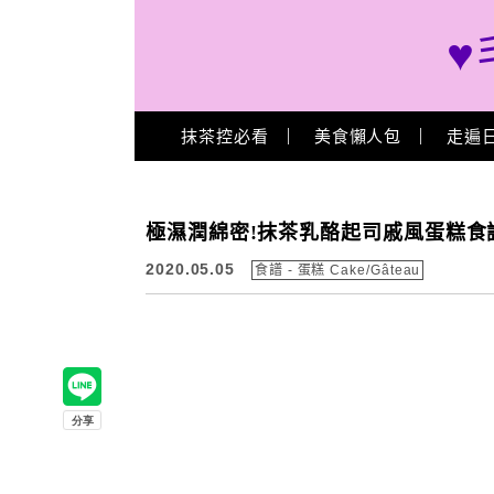
♥
Main Menu
抹茶控必看
美食懶人包
走遍
極濕潤綿密!抹茶乳酪起司戚風蛋糕食
2020.05.05
食譜 - 蛋糕 Cake/Gâteau