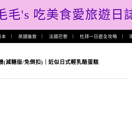
毛毛's 吃美食愛旅遊日
日本
英國倫敦
法國巴黎
杜拜一日遊全攻略
譜(減糖版/免倒扣)｜近似日式輕乳酪蛋糕