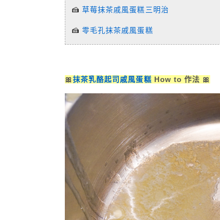
🍰
草莓抹茶戚風蛋糕三明治
🍰
零毛孔抹茶戚風蛋糕
🎀
抹茶乳酪起司戚風蛋糕
How to 作法 🎀