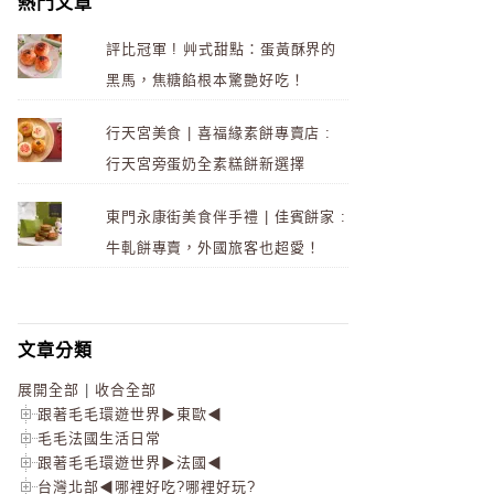
熱門文章
評比冠軍 ! 艸式甜點：蛋黃酥界的
黑馬，焦糖餡根本驚艷好吃！
行天宮美食 | 喜福緣素餅專賣店 :
行天宮旁蛋奶全素糕餅新選擇
東門永康街美食伴手禮 | 佳賓餅家 :
牛軋餅專賣，外國旅客也超愛！
文章分類
展開全部
|
收合全部
跟著毛毛環遊世界▶東歐◀
毛毛法國生活日常
跟著毛毛環遊世界▶法國◀
台灣北部◀哪裡好吃?哪裡好玩?