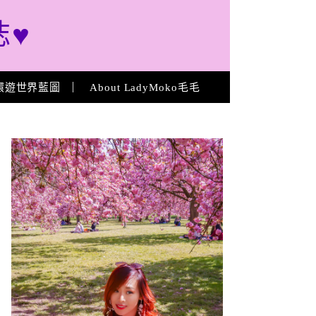
誌♥
環遊世界藍圖
About LadyMoko毛毛
About