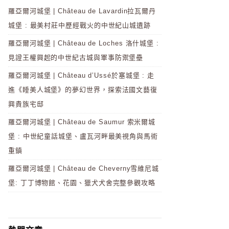
羅亞爾河城堡 | Château de Lavardin拉瓦爾丹
城堡 : 最美村莊中歷經戰火的中世紀山城遺跡
羅亞爾河城堡 | Château de Loches 洛什城堡 :
見證王權興起的中世紀古城與軍事防禦堡壘
羅亞爾河城堡 | Château d’Ussé於塞城堡 : 走
進《睡美人城堡》的夢幻世界，探索法國文藝復
興貴族宅邸
羅亞爾河城堡 | Château de Saumur 索米爾城
堡 : 中世紀童話城堡、盧瓦河畔最美視角與馬術
重鎮
羅亞爾河城堡 | Château de Cheverny雪維尼城
堡: 丁丁博物館、花園、獵犬犬舍完整參觀攻略