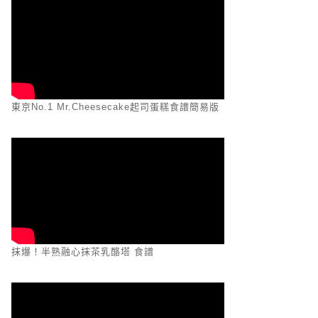
東京No.1 Mr.Cheesecake起司蛋糕食譜簡易版
抹爆！半熟融心抹茶乳酪塔 食譜