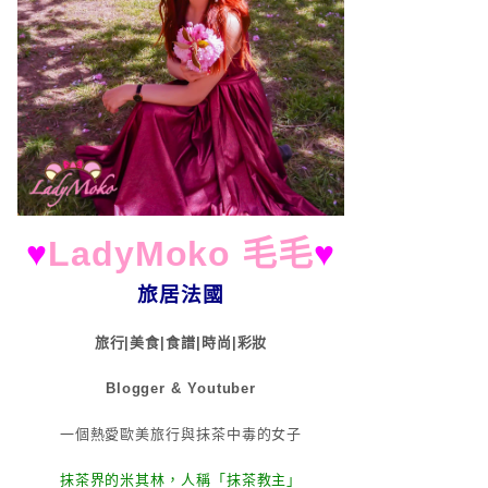
♥
LadyMoko 毛毛
♥
旅居法國
旅行|美食|食譜|時尚|彩妝
Blogger & Youtuber
一個熱愛歐美旅行與抹茶中毒的女子
抹茶界的米其林，人稱「抹茶教主」