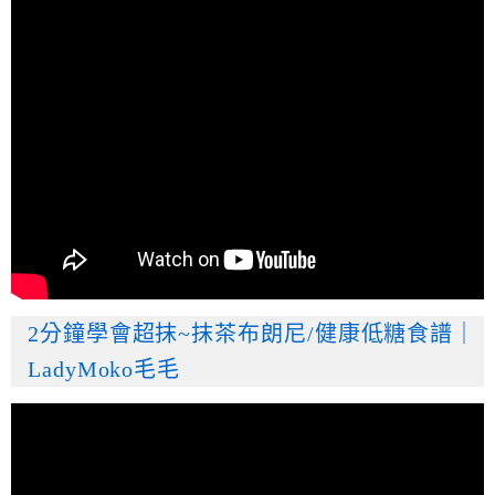
2分鐘學會超抹~抹茶布朗尼/健康低糖食譜｜
LadyMoko毛毛