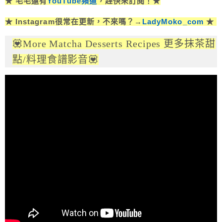
★ 毛毛還有
YouTube頻道
，趕快來訂閱！★
★ Instagram很常在更新，不來嗎？→
LadyMoko_com
★
💟More Matcha Desserts Recipes 更多抹茶甜
點/料理食譜影音💟