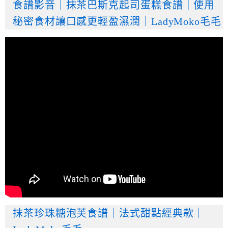
食譜影音｜抹茶巴斯克起司蛋糕食譜｜使用
秘密食材讓口感更輕盈濕潤｜LadyMoko毛毛
抹茶珍珠糖泡芙食譜｜法式甜點經典款｜