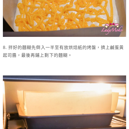
8. 拌好的麵糊先倒入一半至有放烘焙紙的烤盤，擠上鹹蛋黃
起司醬，最後再鋪上剩下的麵糊。