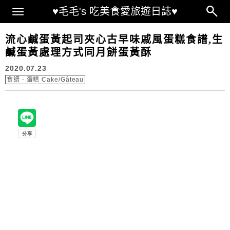
Main Menu
♥毛毛's 吃美食愛旅遊日誌♥
流心鹹蛋黃起司夾心古早味戚風蛋糕食譜,生
鹹蛋黃處理方式同月餅蛋黃酥
2020.07.23
食譜 - 蛋糕 Cake/Gâteau