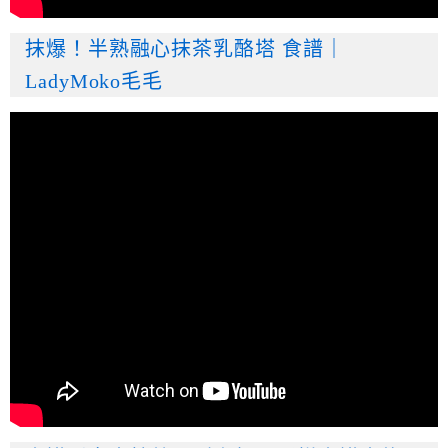
抹爆！半熟融心抹茶乳酪塔 食譜｜
LadyMoko毛毛