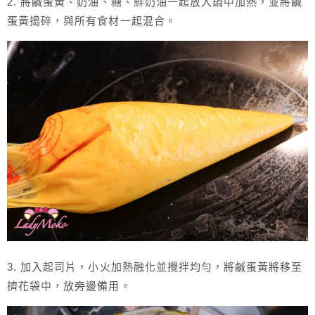
2. 將鹹蛋黃、奶油、糖、鮮奶油一起放入鍋中加熱，並將鹹
蛋黃搗碎，與所有食材一起混合。
3. 加入起司片，小火加熱融化並攪拌均勻，將鹹蛋黃將移至
擠花袋中，放旁邊備用。