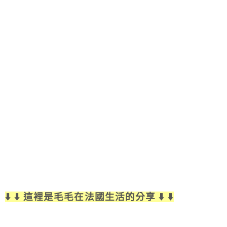
⬇️ ⬇️ 這裡是毛毛在法國生活的分享 ⬇️ ⬇️