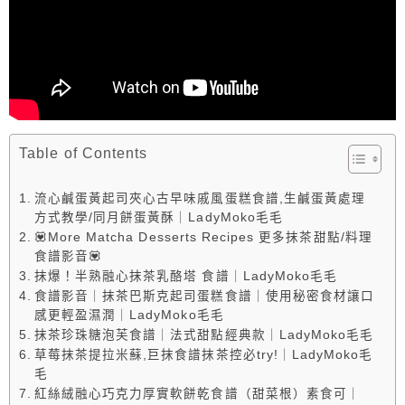
Table of Contents
流心鹹蛋黃起司夾心古早味戚風蛋糕食譜,生鹹蛋黃處理
方式教學/同月餅蛋黃酥｜LadyMoko毛毛
💟More Matcha Desserts Recipes 更多抹茶甜點/料理
食譜影音💟
抹爆！半熟融心抹茶乳酪塔 食譜｜LadyMoko毛毛
食譜影音｜抹茶巴斯克起司蛋糕食譜｜使用秘密食材讓口
感更輕盈濕潤｜LadyMoko毛毛
抹茶珍珠糖泡芙食譜｜法式甜點經典款｜LadyMoko毛毛
草莓抹茶提拉米蘇,巨抹食譜抹茶控必try!｜LadyMoko毛
毛
紅絲絨融心巧克力厚實軟餅乾食譜（甜菜根）素食可｜