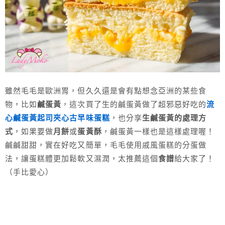
雖然毛毛是歐洲胃，但久久還是會有點想念亞洲的某些食
物，比如
鹹蛋黃
，這次買了生的鹹蛋黃做了超邪惡好吃的
流
心鹹蛋黃起司夾心古早味蛋糕
，也分享
生鹹蛋黃的處理方
式
，如果要做
月餅
或
蛋黃酥
，鹹蛋黃一樣也是這樣處理喔！
鹹鹹甜甜，實在好吃又簡單，毛毛使用戚風蛋糕的分蛋做
法，讓蛋糕體更加鬆軟又濕潤，太推薦這個
食譜
給大家了！
（手比愛心）