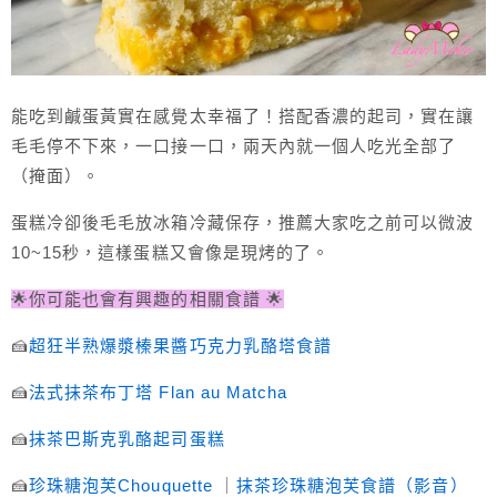
能吃到鹹蛋黃實在感覺太幸福了！搭配香濃的起司，實在讓
毛毛停不下來，一口接一口，兩天內就一個人吃光全部了
（掩面）。
蛋糕冷卻後毛毛放冰箱冷藏保存，推薦大家吃之前可以微波
10~15秒，這樣蛋糕又會像是現烤的了。
🌟你可能也會有興趣的相關食譜 🌟
🍰
超狂半熟爆漿榛果醬巧克力乳酪塔食譜
🍰
法式抹茶布丁塔 Flan au Matcha
🍰
抹茶巴斯克乳酪起司蛋糕
🍰
珍珠糖泡芙Chouquette
｜
抹茶珍珠糖泡芙食譜（影音）