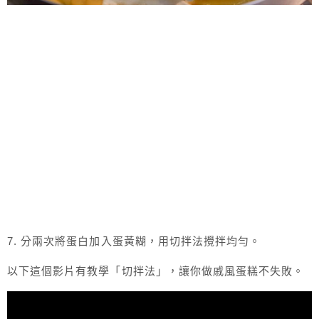
7. 分兩次將蛋白加入蛋黃糊，用切拌法攪拌均勻。
以下這個影片有教學「切拌法」，讓你做戚風蛋糕不失敗。