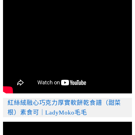
紅絲絨融心巧克力厚實軟餅乾食譜（甜菜
根）素食可｜LadyMoko毛毛