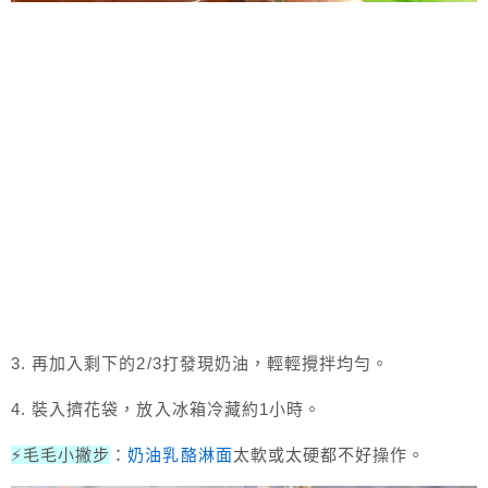
3. 再加入剩下的2/3打發現奶油，輕輕攪拌均勻。
4. 裝入擠花袋，放入冰箱冷藏約1小時。
⚡毛毛小撇步
：
奶油乳酪淋面
太軟或太硬都不好操作。