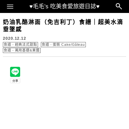
Main Menu
♥毛毛's 吃美食愛旅遊日誌♥
奶油乳酪淋面（免吉利丁）食譜｜超美水滴
垂墜感
2020.12.12
食譜 - 經典法式甜點
食譜 - 蛋糕 Cake/Gâteau
食譜 - 萬用基礎&果醬