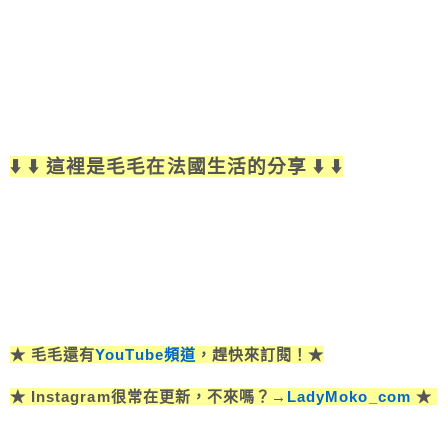
⬇️ ⬇️ 這裡是毛毛在法國生活的分享 ⬇️ ⬇️
★ 毛毛還有
YouTube頻道
，趕快來訂閱！★
★ Instagram很常在更新，不來嗎？→
LadyMoko_com
★