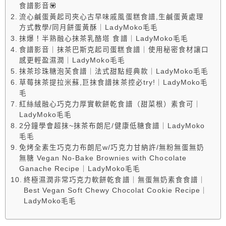
食譜影音💟
流心鹹蛋黃起司夾心古早味戚風蛋糕食譜,生鹹蛋黃處理
方式教學/同月餅蛋黃酥｜LadyMoko毛毛
抹爆！半熟融心抹茶乳酪塔 食譜｜LadyMoko毛毛
食譜影音｜抹茶巴斯克起司蛋糕食譜｜使用秘密食材讓口
感更輕盈濕潤｜LadyMoko毛毛
抹茶珍珠糖泡芙食譜｜法式甜點經典款｜LadyMoko毛毛
草莓抹茶提拉米蘇,巨抹食譜抹茶控必try!｜LadyMoko毛
毛
紅絲絨融心巧克力厚實軟餅乾食譜（甜菜根）素食可｜
LadyMoko毛毛
2分鐘學會超抹~抹茶布朗尼/健康低糖食譜｜LadyMoko
毛毛
免烤全素生巧克力布朗尼w/巧克力甘納許/無粉無蛋無奶
無糖 Vegan No-Bake Brownies with Chocolate
Ganache Recipe｜LadyMoko毛毛
終極濕潤非常巧克力軟餅乾食譜｜無蛋無奶素食食譜｜
Best Vegan Soft Chewy Chocolat Cookie Recipe｜
LadyMoko毛毛