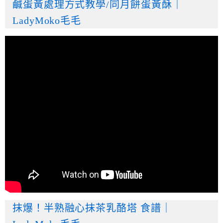
鹹蛋黃處理方式教學/同月餅蛋黃酥｜
LadyMoko毛毛
抹爆！半熟融心抹茶乳酪塔 食譜｜