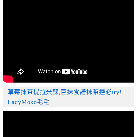
草莓抹茶提拉米蘇,巨抹食譜抹茶控必try!｜
LadyMoko毛毛