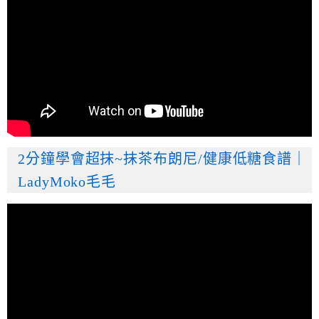
2分鐘學會超抹~抹茶布朗尼/健康低糖食譜｜
LadyMoko毛毛