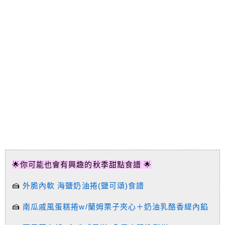
🌟你可能也會有興趣的秋季甜點食譜 🌟
🍰
外脆內軟 海鹽奶油捲(鹽可頌)食譜
🍰
南瓜戚風蛋糕捲w/蘭姆栗子夾心＋奶油乳酪香緹內餡