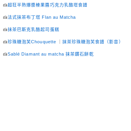
🍰
超狂半熟爆漿榛果醬巧克力乳酪塔食譜
🍰
法式抹茶布丁塔 Flan au Matcha
🍰
抹茶巴斯克乳酪起司蛋糕
🍰
珍珠糖泡芙Chouquette
｜
抹茶珍珠糖泡芙食譜（影音）
🍰
Sablé Diamant au matcha 抹茶鑽石餅乾