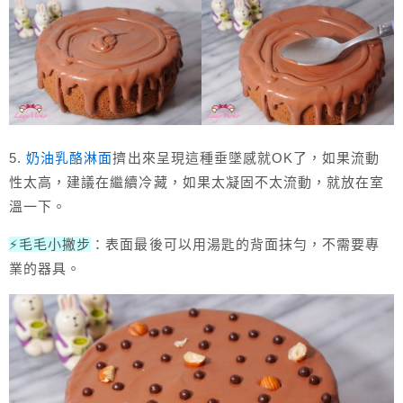
5.
奶油乳酪淋面
擠出來呈現這種垂墜感就OK了，如果流動
性太高，建議在繼續冷藏，如果太凝固不太流動，就放在室
溫一下。
⚡毛毛小撇步
：表面最後可以用湯匙的背面抹勻，不需要專
業的器具。