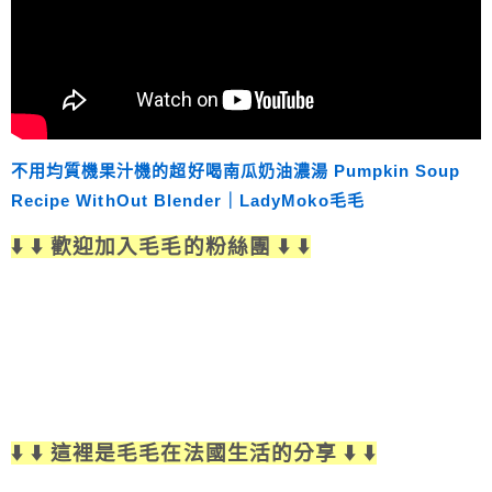
不用均質機果汁機的超好喝南瓜奶油濃湯 Pumpkin Soup
Recipe WithOut Blender｜LadyMoko毛毛
⬇️ ⬇️ 歡迎加入毛毛的粉絲團 ⬇️ ⬇️
⬇️ ⬇️ 這裡是毛毛在法國生活的分享 ⬇️ ⬇️