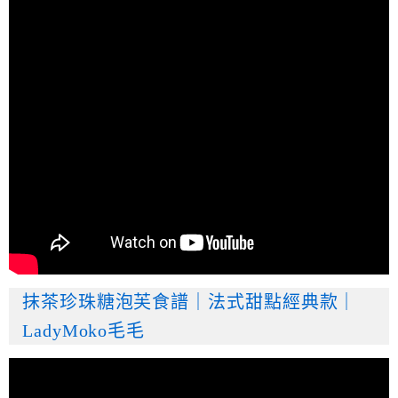
抹茶珍珠糖泡芙食譜｜法式甜點經典款｜
LadyMoko毛毛