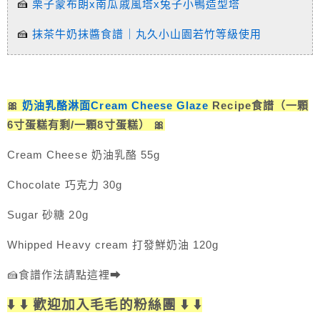
🍰
栗子蒙布朗x南瓜戚風塔x兔子小鴨造型塔
🍰
抹茶牛奶抹醬食譜｜丸久小山園若竹等級使用
🎀
奶油乳酪淋面Cream Cheese Glaze
Recipe食譜（一顆
6寸蛋糕有剩/一顆8寸蛋糕） 🎀
Cream Cheese 奶油乳酪 55g
Chocolate 巧克力 30g
Sugar 砂糖 20g
Whipped Heavy cream 打發鮮奶油 120g
🍰食譜作法請點這裡➡
⬇️ ⬇️ 歡迎加入毛毛的粉絲團 ⬇️ ⬇️