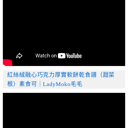
紅絲絨融心巧克力厚實軟餅乾食譜（甜菜
根）素食可｜LadyMoko毛毛