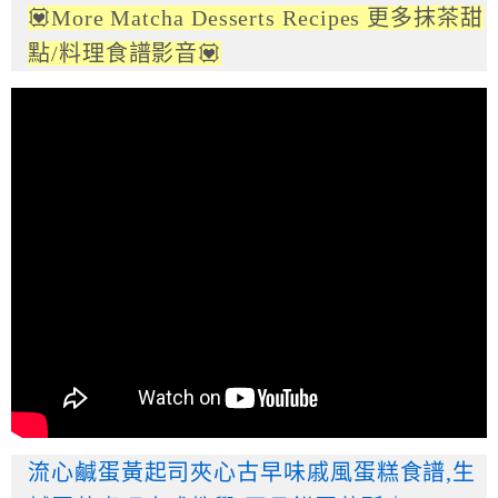
💟More Matcha Desserts Recipes 更多抹茶甜
點/料理食譜影音💟
流心鹹蛋黃起司夾心古早味戚風蛋糕食譜,生