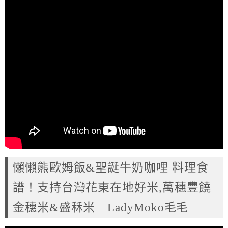
懶懶熊歐姆飯&聖誕牛奶咖哩 料理食
譜！支持台灣花東在地好米,萬穗豐饒
金穗米&盛秝米｜LadyMoko毛毛