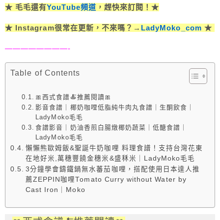
★ 毛毛還有
YouTube頻道
，趕快來訂閱！★
★ Instagram很常在更新，不來嗎？→
LadyMoko_com
★
————————-
Table of Contents
🎀西式食譜🍝推薦閱讀🎀
影音食譜｜椰奶咖哩低脂純牛肉丸食譜｜生酮飲食｜
LadyMoko毛毛
食譜影音｜奶油香煎白腸燉椰奶蔬菜｜低醣食譜｜
LadyMoko毛毛
懶懶熊歐姆飯&聖誕牛奶咖哩 料理食譜！支持台灣花東
在地好米,萬穗豐饒金穗米&盛秝米｜LadyMoko毛毛
3分鐘學會鑄鐵鍋無水蕃茄咖哩，搭配使用日本達人推
薦ZEPPIN咖哩Tomato Curry without Water by
Cast Iron｜Moko