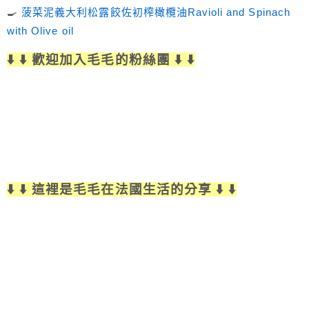
🍳
菠菜泥義大利松露餃佐初榨橄欖油Ravioli and Spinach
with Olive oil
⬇️ ⬇️ 歡迎加入毛毛的粉絲團 ⬇️ ⬇️
⬇️ ⬇️ 這裡是毛毛在法國生活的分享 ⬇️ ⬇️