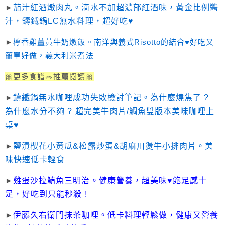
►
茄汁紅酒燉肉丸。滴水不加超濃郁紅酒味，黃金比例醬
汁，鑄鐵鍋LC無水料理，超好吃♥
►
檸香雞薑黃牛奶燉飯。南洋與義式Risotto的結合♥好吃又
簡單好做，義大利米煮法
🎀更多食譜🥗推薦閱讀🎀
►
鑄鐵鍋無水咖哩成功失敗檢討筆記。為什麼燒焦了 ?
為什麼水分不夠 ? 超完美牛肉片/鯛魚雙版本美味咖哩上
桌♥
►
鹽漬櫻花小黃瓜&松露炒蛋&胡麻川燙牛小排肉片。美
味快速低卡輕食
►
雞蛋沙拉鮪魚三明治。健康營養，超美味♥飽足感十
足，好吃到只能秒殺 !
►
伊藤久右衛門抹茶咖哩。低卡料理輕鬆做，健康又營養