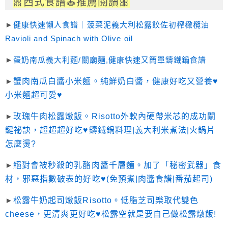
🎀西式食譜🍝推薦閱讀🎀
►
健康快速懶人食譜｜菠菜泥義大利松露餃佐初榨橄欖油
Ravioli and Spinach with Olive oil
►
蛋奶南瓜義大利麵/關廟麵,健康快速又簡單鑄鐵鍋食譜
►
蟹肉南瓜白醬小米麵。純鮮奶白醬，健康好吃又營養♥
小米麵超可愛♥
►
玫瑰牛肉松露燉飯。Risotto外軟內硬帶米芯的成功關
鍵祕訣，超超超好吃♥鑄鐵鍋料理|義大利米煮法|火鍋片
怎麼燙?
►
絕對會被秒殺的乳酪肉醬千層麵。加了「秘密武器」食
材，邪惡指數破表的好吃♥(免預煮|肉醬食譜|番茄起司)
►
松露牛奶起司燉飯Risotto。低脂芝司樂取代雙色
cheese，更清爽更好吃♥松露空就是要自己做松露燉飯!