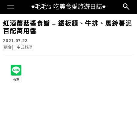
Main Menu
♥毛毛's 吃美食愛旅遊日誌♥
紅酒蘑菇醬食譜 – 鐵板麵、牛排、馬鈴薯泥
百配萬用醬
2021.07.23
麵食
中式料理