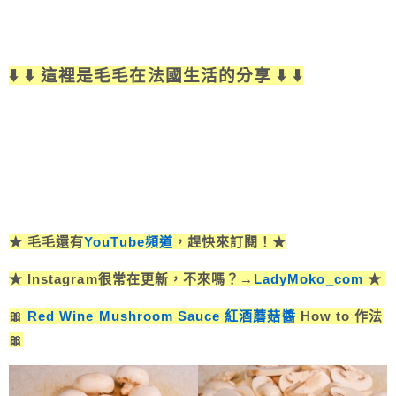
⬇️ ⬇️ 這裡是毛毛在法國生活的分享 ⬇️ ⬇️
★ 毛毛還有
YouTube頻道
，趕快來訂閱！★
★ Instagram很常在更新，不來嗎？→
LadyMoko_com
★
🎀
Red Wine Mushroom Sauce 紅酒蘑菇醬
How to 作法
🎀