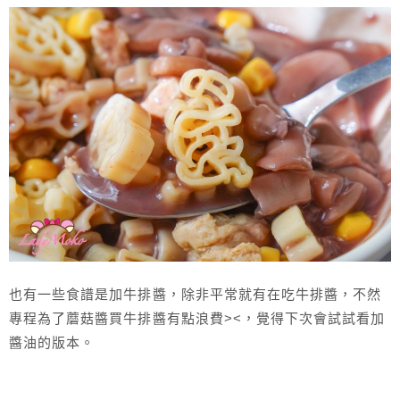
也有一些食譜是加牛排醬，除非平常就有在吃牛排醬，不然
專程為了蘑菇醬買牛排醬有點浪費><，覺得下次會試試看加
醬油的版本。