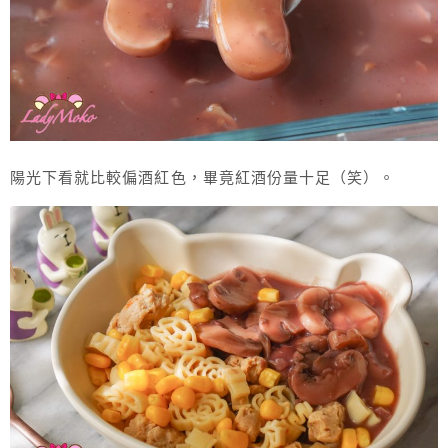
陽光下看就比較偏酒紅色，畢竟紅酒份量十足（笑）。