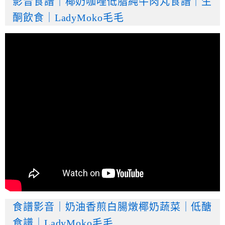
影音食譜｜椰奶咖哩低脂純牛肉丸食譜｜生
酮飲食｜LadyMoko毛毛
食譜影音｜奶油香煎白腸燉椰奶蔬菜｜低醣
食譜｜LadyMoko毛毛