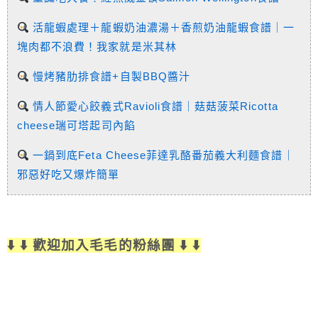
活龍蝦處理＋龍蝦奶油濃湯＋香煎奶油龍蝦食譜｜一
塊肉都不浪費！我家就是米其林
慢烤豬肋排食譜+自製BBQ醬汁
情人節愛心餃義式Ravioli食譜｜菇菇菠菜Ricotta
cheese瑞可塔起司內餡
一鍋到底Feta Cheese菲達乳酪番茄義大利麵食譜｜
邪惡好吃又爆炸簡單
⬇️ ⬇️ 歡迎加入毛毛的粉絲團 ⬇️ ⬇️